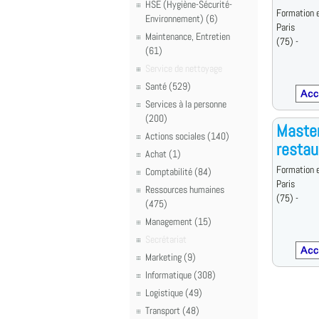
HSE (Hygiène-Sécurité-
Formation 
Environnement) (6)
Paris
Maintenance, Entretien
(75) -
(61)
Service de nettoyage
Santé (529)
Services à la personne
(200)
Maste
Actions sociales (140)
restau
Achat (1)
Formation e
Comptabilité (84)
Paris
Ressources humaines
(75) -
(475)
Management (15)
Secrétariat
Marketing (9)
Informatique (308)
Logistique (49)
Transport (48)