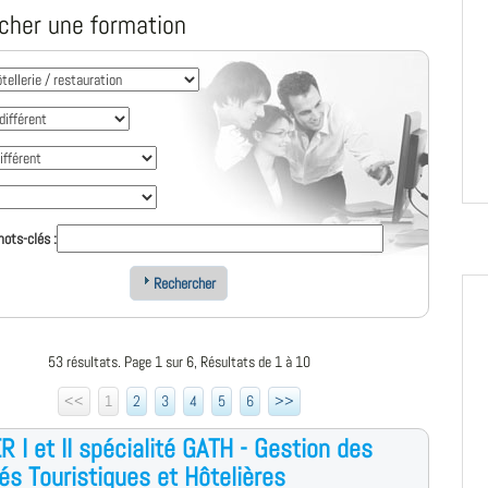
cher une formation
ots-clés :
Rechercher
53 résultats. Page 1 sur 6, Résultats de 1 à 10
<<
1
2
3
4
5
6
>>
 I et II spécialité GATH - Gestion des
tés Touristiques et Hôtelières