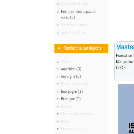
Soins esthétiques
Entretien des espaces
verts (2)
Soins aux animaux
Agro alimentaire
Master
Recherche par régions
Formation i
Alsace
Montpellier
(34) -
Aquitaine (3)
Auvergne (2)
Basse-Normandie
Bourgogne (1)
Bretagne (2)
Centre
Champagne-Ardenne
Corse
Franche-Comté