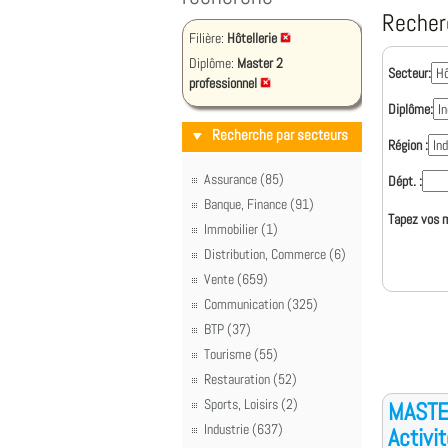
Recher
Filière:
Hôtellerie
Diplôme:
Master 2
Secteur:
professionnel
Diplôme:
Recherche par secteurs
Région :
Assurance (85)
Dépt. :
Banque, Finance (91)
Tapez vos m
Immobilier (1)
Distribution, Commerce (6)
Vente (659)
Communication (325)
BTP (37)
Tourisme (55)
Restauration (52)
Sports, Loisirs (2)
MASTER
Industrie (637)
Activi