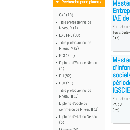
Master
Recherche par diplômes
Entrep
CAP (18)
IAE de
Titre professionnel de
Formation e
Niveau V (1)
Tours cede
BAC PRO (66)
(37) -
Titre professionnel de
Niveau IV (2)
BTS (366)
Master
Diplôme d'Etat de Niveau III
d'Info
(1)
social
DU (82)
périod
DUT (47)
IGSCI
Titre professionnel de
Niveau III (3)
Formation e
Diplôme d'école de
PARIS
commerce de Niveau II (1)
(75) -
Diplôme d'Etat de Niveau II
(5)
Licence (24)