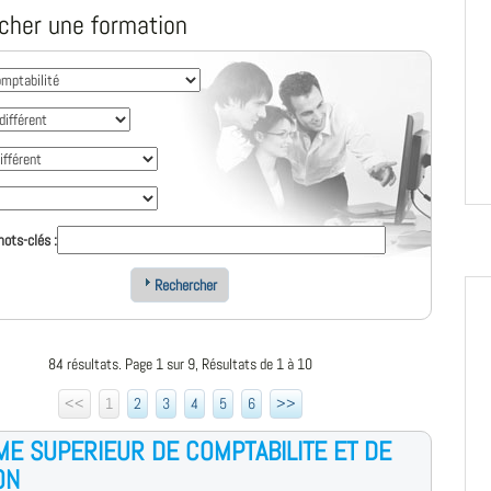
cher une formation
ots-clés :
Rechercher
84 résultats. Page 1 sur 9, Résultats de 1 à 10
<<
1
2
3
4
5
6
>>
ME SUPERIEUR DE COMPTABILITE ET DE
ON