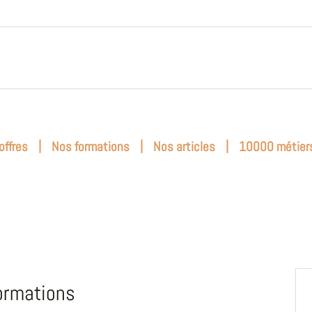
|
|
|
offres
Nos formations
Nos articles
10000 métier
ormations