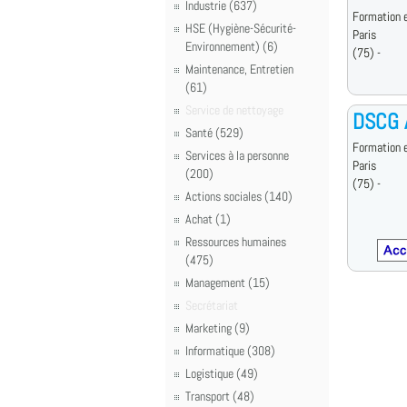
Industrie (637)
Formation e
HSE (Hygiène-Sécurité-
Paris
Environnement) (6)
(75) -
Maintenance, Entretien
(61)
Service de nettoyage
DSCG 
Santé (529)
Formation e
Services à la personne
Paris
(200)
(75) -
Actions sociales (140)
Achat (1)
Ressources humaines
(475)
Management (15)
Secrétariat
Marketing (9)
Informatique (308)
Logistique (49)
Transport (48)