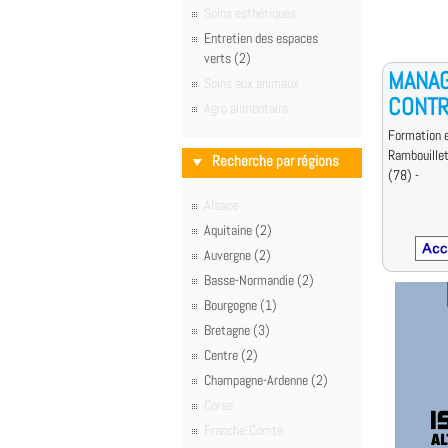
Soins esthétiques
Entretien des espaces
verts (2)
MANA
Soins aux animaux
CONTR
Agro alimentaire
Formation e
Rambouille
Recherche par régions
(78) -
Alsace
Aquitaine (2)
Auvergne (2)
Basse-Normandie (2)
Bourgogne (1)
Bretagne (3)
Centre (2)
Champagne-Ardenne (2)
Corse
Franche-Comté