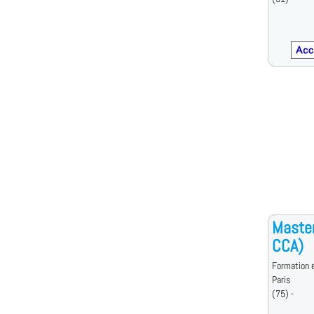
Master
CCA)
Formation e
Paris
(75) -