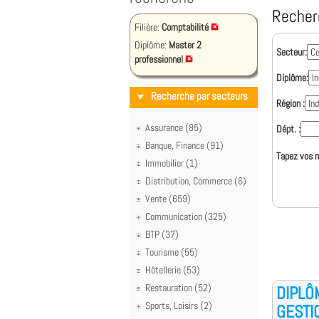
Recher
Filière:
Comptabilité
Diplôme:
Master 2
Secteur:
professionnel
Diplôme:
Recherche par secteurs
Région :
Assurance (85)
Dépt. :
Banque, Finance (91)
Tapez vos m
Immobilier (1)
Distribution, Commerce (6)
Vente (659)
Communication (325)
BTP (37)
Tourisme (55)
Hôtellerie (53)
Restauration (52)
DIPLÔ
Sports, Loisirs (2)
GESTI