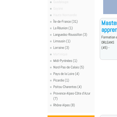
Guadeloupe
Guyane
Haute-Normandie
Master
Île-de-France (31)
La Réunion (1)
appren
Languedoc-Roussillon (3)
Formation e
Limousin (1)
ORLEANS
Lorraine (3)
(45) -
Martinique
Midi-Pyrénées (1)
Nord-Pas-de-Calais (5)
Pays de la Loire (4)
Picardie (1)
Poitou-Charentes (4)
Provence-Alpes-Côte d'Azur
(7)
Rhône-Alpes (8)