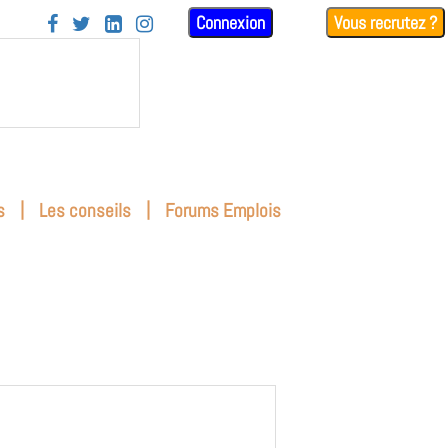
Connexion
Vous recrutez ?




|
|
s
Les conseils
Forums Emplois