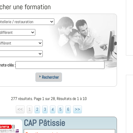
cher une formation
ots-clés :
Rechercher
277 résultats. Page 1 sur 28, Résultats de 1 à 10
<<
1
2
3
4
5
6
>>
CAP Pâtissie