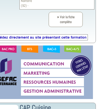
Nanterre
(92) -
Voir la fiche
complète
CAP Cuisine