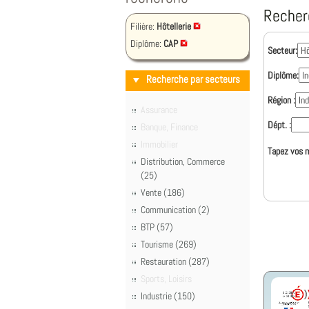
Recher
Filière:
Hôtellerie
Diplôme:
CAP
Secteur:
Diplôme:
Recherche par secteurs
Région :
Assurance
Dépt. :
Banque, Finance
Immobilier
Tapez vos m
Distribution, Commerce
(25)
Vente (186)
Communication (2)
BTP (57)
Tourisme (269)
Restauration (287)
Sports, Loisirs
Industrie (150)