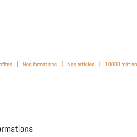
|
|
|
offres
Nos formations
Nos articles
10000 métier
ormations