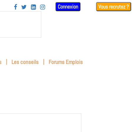
Connexion
Vous recrutez ?




|
|
s
Les conseils
Forums Emplois