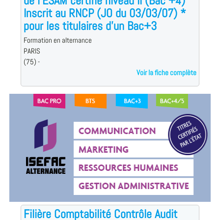
de l'ESAM certifié niveau II (Bac +4)
Inscrit au RNCP (JO du 03/03/07) *
pour les titulaires d'un Bac+3
Formation en alternance
PARIS
(75) -
Voir la fiche complète
Filière Comptabilité Contrôle Audit