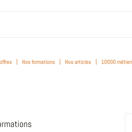
|
|
|
offres
Nos formations
Nos articles
10000 métier
ormations