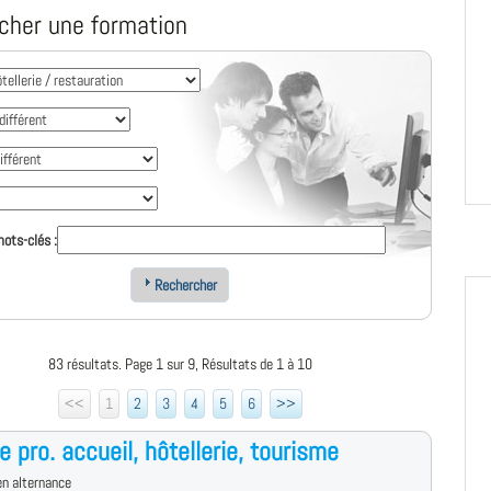
cher une formation
ots-clés :
Rechercher
83 résultats. Page 1 sur 9, Résultats de 1 à 10
<<
1
2
3
4
5
6
>>
e pro. accueil, hôtellerie, tourisme
n alternance