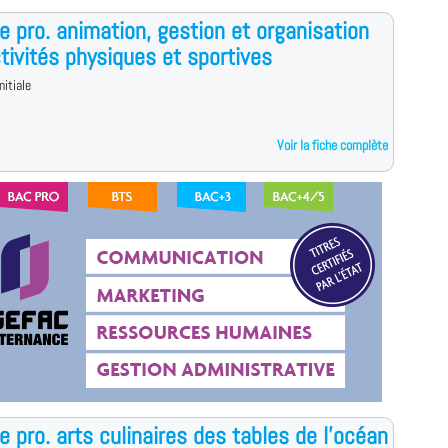
e pro. animation, gestion et organisation
tivités physiques et sportives
nitiale
Voir la fiche complète
e pro. arts culinaires des tables de l'océan