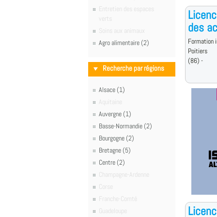
Entretien des espaces
Licenc
verts
des ac
Soins aux animaux
Formation i
Agro alimentaire (2)
Poitiers
(86) -
Recherche par régions
Alsace (1)
Aquitaine
Auvergne (1)
Basse-Normandie (2)
Bourgogne (2)
Bretagne (5)
Centre (2)
Champagne-Ardenne
Corse
Franche-Comté
Licenc
Guadeloupe