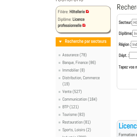
Recher
Filière:
Hôtellerie
Diplôme:
Licence
Secteur:
professionnelle
Diplôme:
Recherche par secteurs
Région :
Assurance (78)
Dépt. :
Banque, Finance (86)
Tapez vos m
Immobilier (8)
Distribution, Commerce
(19)
Vente (527)
Communication (184)
BTP (121)
Tourisme (83)
Restauration (81)
Licenc
Sports, Loisirs (2)
Formation e