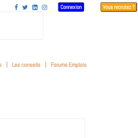
Connexion
Vous recrutez ?




|
|
s
Les conseils
Forums Emplois