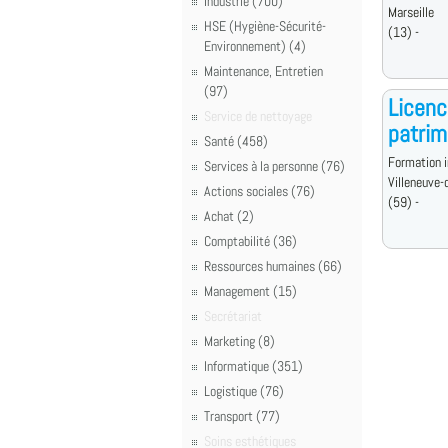
Industrie (700)
Marseille
HSE (Hygiène-Sécurité-
(13) -
Environnement) (4)
Maintenance, Entretien
(97)
Licenc
Service de nettoyage
patrim
Santé (458)
Formation i
Services à la personne (76)
Villeneuve-
Actions sociales (76)
(59) -
Achat (2)
Comptabilité (36)
Ressources humaines (66)
Management (15)
Secrétariat
Marketing (8)
Informatique (351)
Logistique (76)
Transport (77)
Soins esthétiques