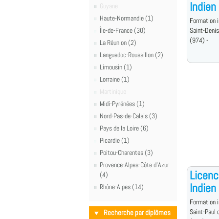
Indien
Guyane
Haute-Normandie (1)
Formation i
Île-de-France (30)
Saint-Denis
(974) -
La Réunion (2)
Languedoc-Roussillon (2)
Limousin (1)
Lorraine (1)
Martinique
Midi-Pyrénées (1)
Nord-Pas-de-Calais (3)
Pays de la Loire (6)
Picardie (1)
Poitou-Charentes (3)
Provence-Alpes-Côte d'Azur
Licenc
(4)
Indien
Rhône-Alpes (14)
Formation i
Saint-Paul 
Recherche par diplômes