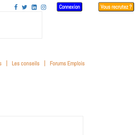
Connexion
Vous recrutez ?




|
|
s
Les conseils
Forums Emplois