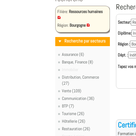
Recher
Filière:
Ressources humaines
Secteur:
Région:
Bourgogne
Diplôme:
Recherche par secteurs
Région :
Assurance (6)
Dépt. :
Banque, Finance (8)
Tapez vos m
Immobilier
Distribution, Commerce
(27)
Vente (109)
Communication (36)
BTP (7)
Tourisme (26)
Hôtellerie (26)
Certif
Restauration (26)
Formation i