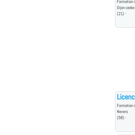
Formation i
Dijon cedex
(21) -
Licenc
Formation i
Nevers
(58) -