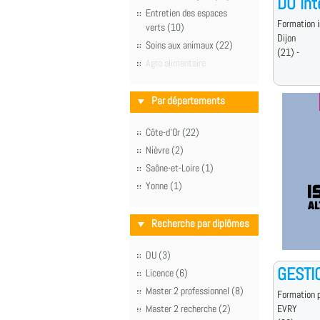
DU int
Entretien des espaces
Formation i
verts (10)
Dijon
Soins aux animaux (22)
(21) -
Agro alimentaire
Par départements
Côte-d'Or (22)
Nièvre (2)
Saône-et-Loire (1)
Yonne (1)
Recherche par diplômes
DU (3)
GESTI
Licence (6)
Master 2 professionnel (8)
Formation p
Master 2 recherche (2)
EVRY