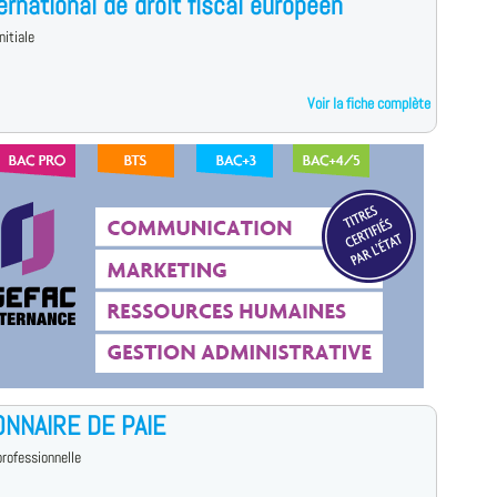
ernational de droit fiscal européen
nitiale
Voir la fiche complète
ONNAIRE DE PAIE
rofessionnelle