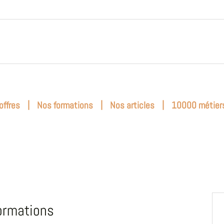
|
|
|
offres
Nos formations
Nos articles
10000 métier
ormations