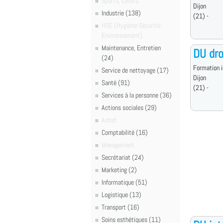
Sports, Loisirs
Dijon
Industrie (138)
(21) -
HSE (Hygiène-Sécurité-
Environnement)
Maintenance, Entretien
DU dro
(24)
Formation i
Service de nettoyage (17)
Dijon
Santé (91)
(21) -
Services à la personne (36)
Actions sociales (29)
Achat
Comptabilité (16)
Management
Secrétariat (24)
Marketing (2)
Informatique (51)
Logistique (13)
Transport (16)
Soins esthétiques (11)