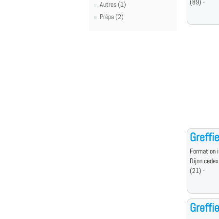
(89) -
Autres (1)
Prépa (2)
Greffi
Formation i
Dijon cedex
(21) -
Greffi