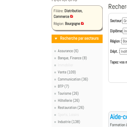
Recher
Filière:
Distribution,
Commerce
Secteur:
Région:
Bourgogne
Diplôme:
Recherche par secteurs
Région :
Assurance (6)
Dépt. :
Banque, Finance (8)
Tapez vos m
Immobilier
Vente (109)
Communication (36)
BTP (7)
Tourisme (26)
Hôtellerie (26)
Restauration (26)
Sports, Loisirs
Aide-c
Industrie (138)
Formation à