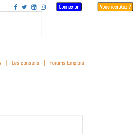
Connexion
Vous recrutez ?




|
|
s
Les conseils
Forums Emplois