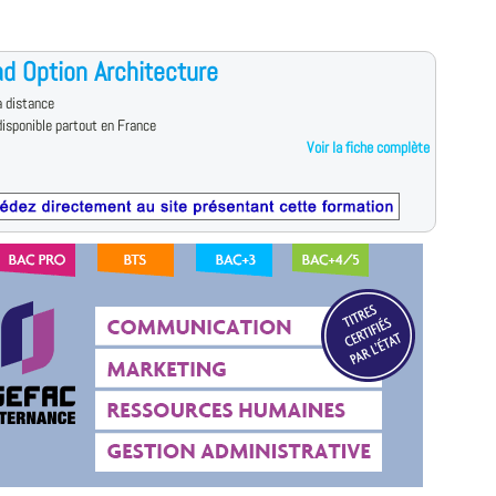
d Option Architecture
 distance
isponible partout en France
Voir la fiche complète