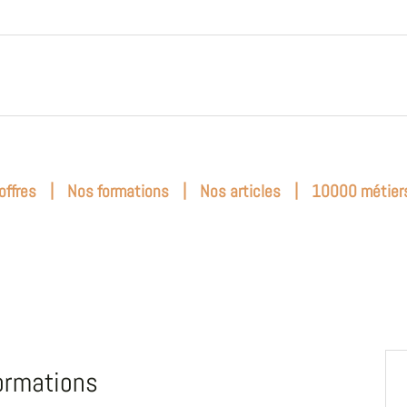
|
|
|
offres
Nos formations
Nos articles
10000 métier
ormations