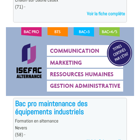
Chalon-sur-Saône cedex
(71) -
Voir la fiche complète
Bac pro maintenance des
équipements industriels
Formation en alternance
Nevers
(58) -