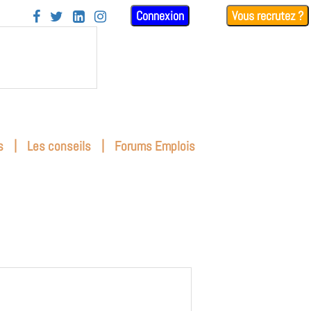
Connexion
Vous recrutez ?




|
|
s
Les conseils
Forums Emplois