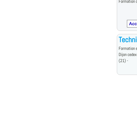
Formation d
Techni
Formation e
Dijon cedex
(21) -