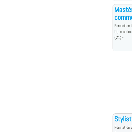
Mastèr
commer
Formation i
Dijon cedex
(21) -
Stylis
Formation à