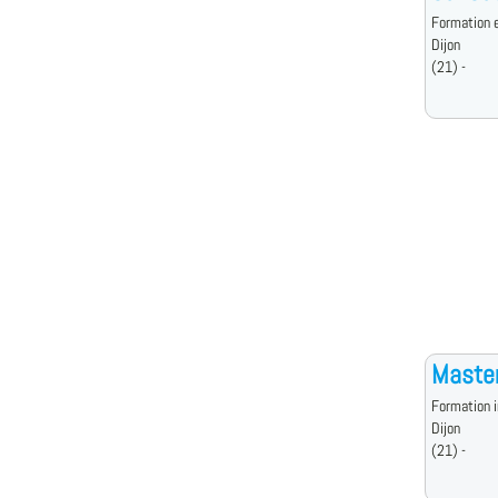
Formation e
Dijon
(21) -
Master
Formation i
Dijon
(21) -