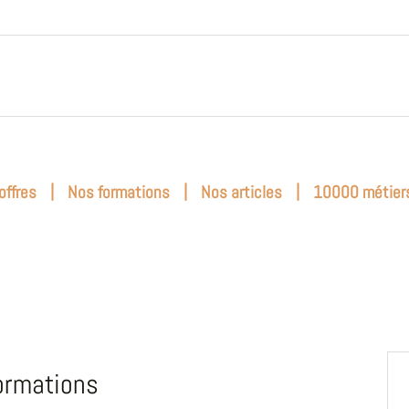
|
|
|
offres
Nos formations
Nos articles
10000 métier
ormations