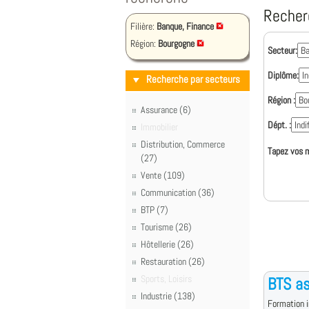
Recher
Filière:
Banque, Finance
Région:
Bourgogne
Secteur:
Diplôme:
Recherche par secteurs
Région :
Assurance (6)
Dépt. :
Immobilier
Distribution, Commerce
Tapez vos m
(27)
Vente (109)
Communication (36)
BTP (7)
Tourisme (26)
Hôtellerie (26)
Restauration (26)
Sports, Loisirs
BTS a
Industrie (138)
Formation i