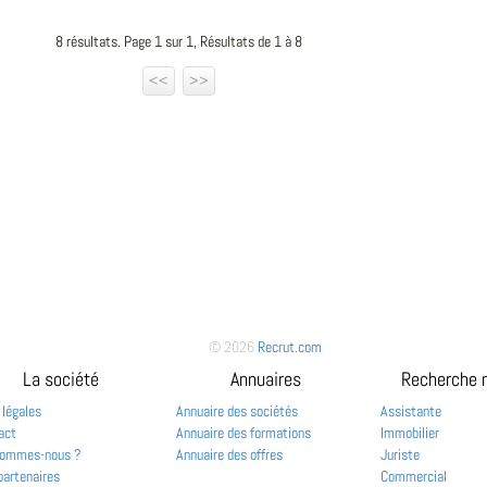
8 résultats. Page 1 sur 1, Résultats de 1 à 8
<<
>>
© 2026
Recrut.com
La société
Annuaires
Recherche 
 légales
Annuaire des sociétés
Assistante
act
Annuaire des formations
Immobilier
sommes-nous ?
Annuaire des offres
Juriste
partenaires
Commercial