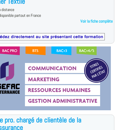
er Textile
 distance
isponible partout en France
Voir la fiche complète
e pro. chargé de clientèle de la
ssurance