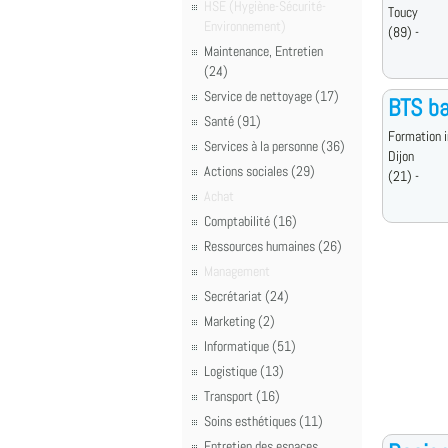
HSE (Hygiène-Sécurité-
Toucy
Environnement)
(89) -
Maintenance, Entretien
(24)
Service de nettoyage (17)
BTS ba
Santé (91)
Formation i
Services à la personne (36)
Dijon
Actions sociales (29)
(21) -
Achat
Comptabilité (16)
Ressources humaines (26)
Management
Secrétariat (24)
Marketing (2)
Informatique (51)
Logistique (13)
Transport (16)
Soins esthétiques (11)
Entretien des espaces