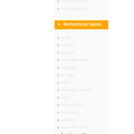
Soins aux animaux
Agro alimentaire
Recherche par régions
Alsace
Aquitaine
Auvergne
Basse-Normandie
Bourgogne
Bretagne
Centre
Champagne-Ardenne
Corse
Franche-Comté
Guadeloupe
Guyane
Haute-Normandie