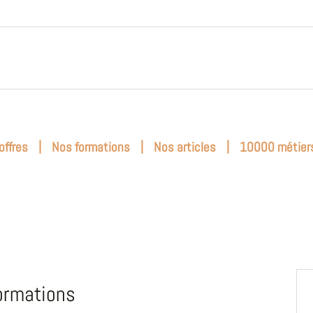
|
|
|
offres
Nos formations
Nos articles
10000 métier
ormations