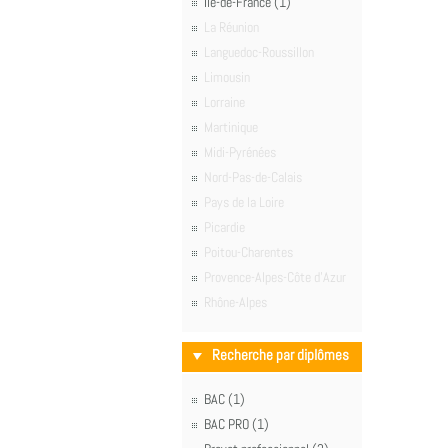
Île-de-France (1)
La Réunion
Languedoc-Roussillon
Limousin
Lorraine
Martinique
Midi-Pyrénées
Nord-Pas-de-Calais
Pays de la Loire
Picardie
Poitou-Charentes
Provence-Alpes-Côte d'Azur
Rhône-Alpes
Recherche par diplômes
BAC (1)
BAC PRO (1)