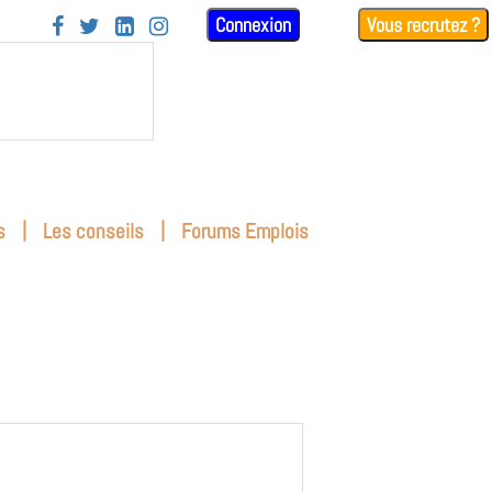
Connexion
Vous recrutez ?




|
|
s
Les conseils
Forums Emplois