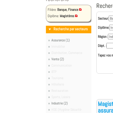
Recher
Filière:
Banque, Finance
Diplôme:
Magistères
Secteur:
Diplôme:
Recherche par secteurs
Région :
Assurance (1)
Dépt. :
Immobilier
Distribution, Commerce
Tapez vos m
Vente (2)
Communication
BTP
Tourisme
Hôtellerie
Restauration
Sports, Loisirs
Magist
Industrie (2)
assura
HSE (Hygiène-Sécurité-