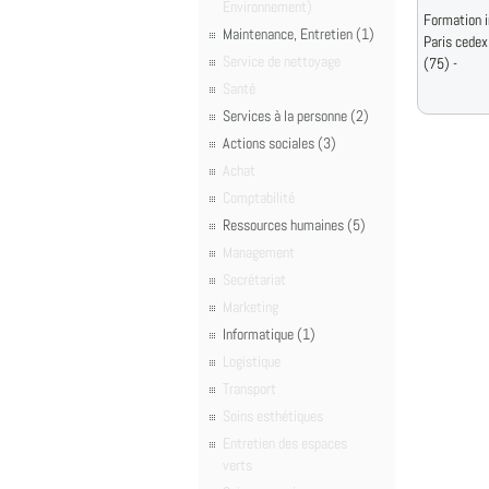
Environnement)
Formation i
Maintenance, Entretien (1)
Paris cedex
Service de nettoyage
(75) -
Santé
Services à la personne (2)
Actions sociales (3)
Achat
Comptabilité
Ressources humaines (5)
Management
Secrétariat
Marketing
Informatique (1)
Logistique
Transport
Soins esthétiques
Entretien des espaces
verts