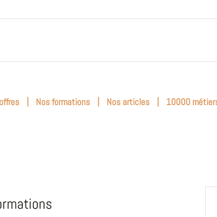
|
|
|
offres
Nos formations
Nos articles
10000 métier
ormations