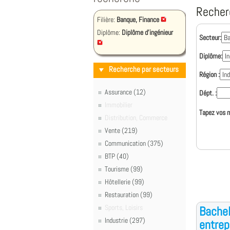
Recher
Filière:
Banque, Finance
Diplôme:
Diplôme d'ingénieur
Secteur:
Diplôme:
Recherche par secteurs
Région :
Assurance (12)
Dépt. :
Immobilier
Tapez vos m
Distribution, Commerce
Vente (219)
Communication (375)
BTP (40)
Tourisme (99)
Hôtellerie (99)
Restauration (99)
Sports, Loisirs
Bachel
Industrie (297)
entrep