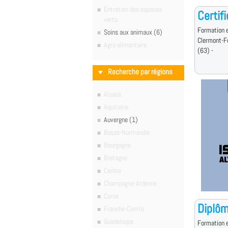
Entretien des espaces
Certif
verts
Formation e
Soins aux animaux (6)
Clermont-F
Agro alimentaire
(63) -
Recherche par régions
Alsace
Aquitaine
Auvergne (1)
Basse-Normandie
Bourgogne
Bretagne
Centre
Champagne-Ardenne
Corse
Diplôm
Franche-Comté
Guadeloupe
Formation e