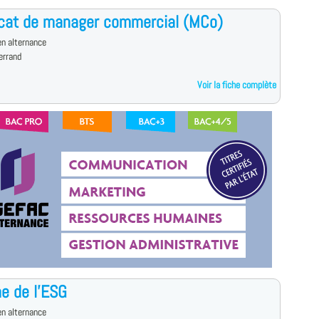
icat de manager commercial (MCo)
n alternance
errand
Voir la fiche complète
e de l'ESG
n alternance