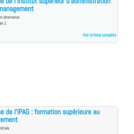
e de l'institut supérieur d'administration
 management
n alternance
ex 1
Voir la fiche complète
e de l'IPAG : formation supérieure au
ement
nitiale