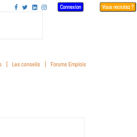
Connexion
Vous recrutez ?




|
|
s
Les conseils
Forums Emplois