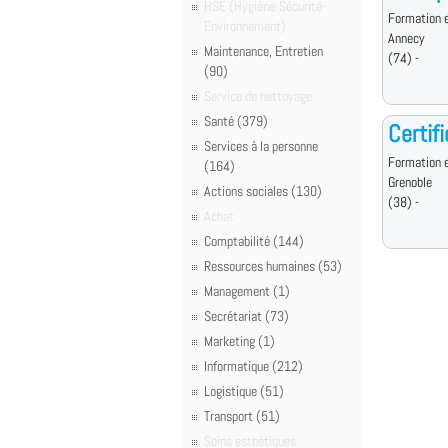
HSE (Hygiène-Sécurité-
Formation e
Environnement)
Annecy
Maintenance, Entretien
(74) -
(90)
Service de nettoyage
Santé (379)
Certif
Services à la personne
Formation e
(164)
Grenoble
Actions sociales (130)
(38) -
Achat
Comptabilité (144)
Ressources humaines (53)
Management (1)
Secrétariat (73)
Marketing (1)
Informatique (212)
Logistique (51)
Transport (51)
Soins esthétiques