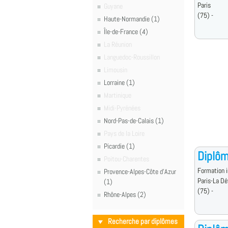
Paris
Guyane
(75) -
Haute-Normandie (1)
Île-de-France (4)
La Réunion
Languedoc-Roussillon
Limousin
Lorraine (1)
Martinique
Midi-Pyrénées
Nord-Pas-de-Calais (1)
Pays de la Loire
Picardie (1)
Diplôm
Poitou-Charentes
Formation i
Provence-Alpes-Côte d'Azur
Paris-La Dé
(1)
(75) -
Rhône-Alpes (2)
Recherche par diplômes