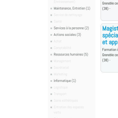
Environnement)
Grenoble ce
Maintenance, Entretien (1)
(38) -
Service de nettoyage
Santé
Magist
Services à la personne (2)
spécia
Actions sociales (3)
et app
Achat
Comptabilité
Formation i
Ressources humaines (5)
Grenoble ce
(38) -
Management
Secrétariat
Marketing
Informatique (1)
Logistique
Transport
Soins esthétiques
Entretien des espaces
verts