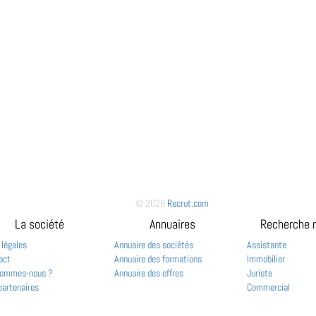
© 2026
Recrut.com
La société
Annuaires
Recherche 
 légales
Annuaire des sociétés
Assistante
act
Annuaire des formations
Immobilier
sommes-nous ?
Annuaire des offres
Juriste
partenaires
Commercial