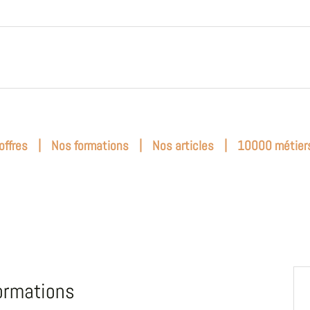
|
|
|
offres
Nos formations
Nos articles
10000 métier
ormations