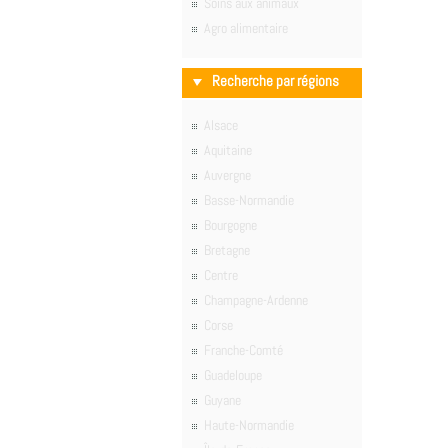
Soins aux animaux
Agro alimentaire
Recherche par régions
Alsace
Aquitaine
Auvergne
Basse-Normandie
Bourgogne
Bretagne
Centre
Champagne-Ardenne
Corse
Franche-Comté
Guadeloupe
Guyane
Haute-Normandie