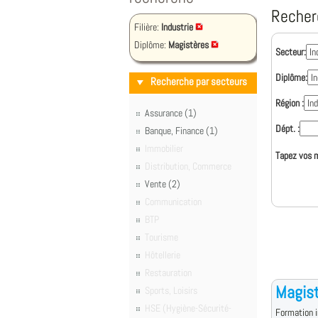
Recher
Filière:
Industrie
Diplôme:
Magistères
Secteur:
Diplôme:
Recherche par secteurs
Région :
Assurance (1)
Dépt. :
Banque, Finance (1)
Immobilier
Tapez vos m
Distribution, Commerce
Vente (2)
Communication
BTP
Tourisme
Hôtellerie
Restauration
Magist
Sports, Loisirs
HSE (Hygiène-Sécurité-
Formation i