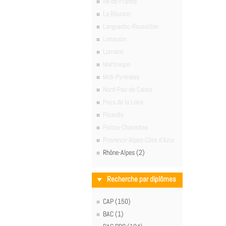
Île-de-France
La Réunion
Languedoc-Roussillon
Limousin
Lorraine
Martinique
Midi-Pyrénées
Nord-Pas-de-Calais
Pays de la Loire
Picardie
Poitou-Charentes
Provence-Alpes-Côte d'Azur
Rhône-Alpes (2)
Recherche par diplômes
CAP (150)
BAC (1)