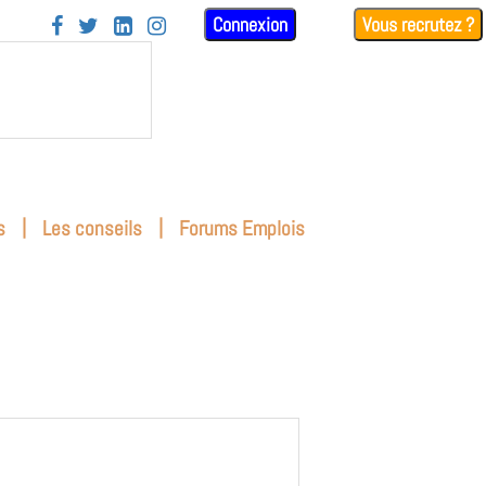
Connexion
Vous recrutez ?




|
|
s
Les conseils
Forums Emplois