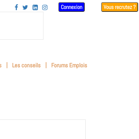
Connexion
Vous recrutez ?




|
|
s
Les conseils
Forums Emplois