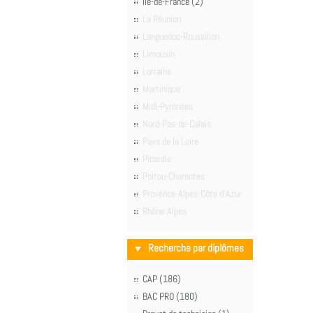
Île-de-France (2)
La Réunion
Languedoc-Roussillon
Limousin
Lorraine
Martinique
Midi-Pyrénées
Nord-Pas-de-Calais
Pays de la Loire
Picardie
Poitou-Charentes
Provence-Alpes-Côte d'Azur
Rhône-Alpes
Recherche par diplômes
CAP (186)
BAC PRO (180)