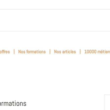
|
|
|
offres
Nos formations
Nos articles
10000 métier
ormations