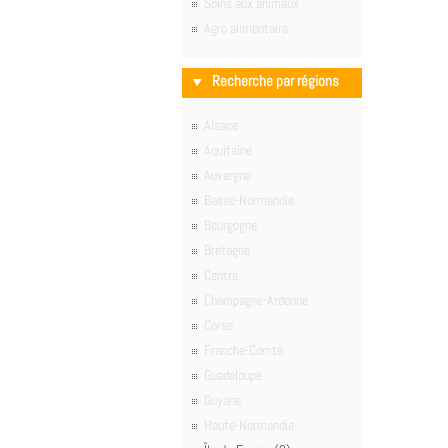
Soins aux animaux
Agro alimentaire
Recherche par régions
Alsace
Aquitaine
Auvergne
Basse-Normandie
Bourgogne
Bretagne
Centre
Champagne-Ardenne
Corse
Franche-Comté
Guadeloupe
Guyane
Haute-Normandie