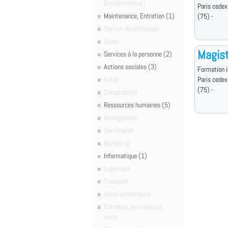
Environnement)
Paris cedex
Maintenance, Entretien (1)
(75) -
Service de nettoyage
Santé
Magist
Services à la personne (2)
Actions sociales (3)
Formation i
Achat
Paris cedex
(75) -
Comptabilité
Ressources humaines (5)
Management
Secrétariat
Marketing
Informatique (1)
Logistique
Transport
Soins esthétiques
Entretien des espaces
verts