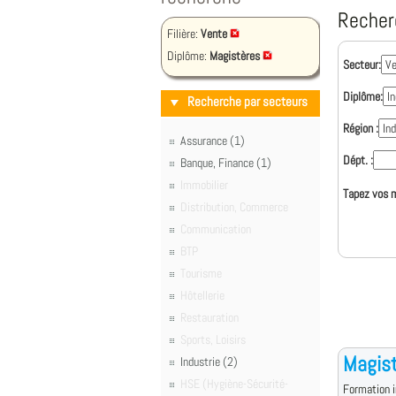
Recher
Filière:
Vente
Diplôme:
Magistères
Secteur:
Diplôme:
Recherche par secteurs
Région :
Assurance (1)
Dépt. :
Banque, Finance (1)
Immobilier
Tapez vos m
Distribution, Commerce
Communication
BTP
Tourisme
Hôtellerie
Restauration
Sports, Loisirs
Magist
Industrie (2)
HSE (Hygiène-Sécurité-
Formation i