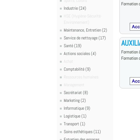
Sports, Loisirs
Formation d
Industrie (24)
HSE (Hygiène-Sécurité-
Environnement)
Maintenance, Entretien (2)
Service de nettoyage (17)
AUXILI
Santé (19)
Formation à
Actions sociales (4)
Formation d
Achat
Comptabilité (9)
Ressources humaines
Management
Secrétariat (8)
Marketing (2)
Informatique (9)
Logistique (1)
Transport (1)
Soins esthétiques (11)
Entretien des espaces