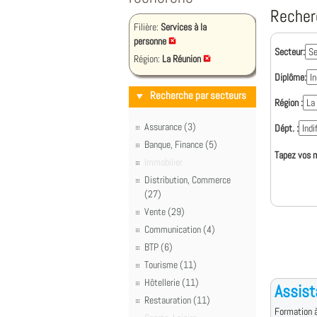
Recher
Filière:
Services à la
personne
Secteur:
Région:
La Réunion
Diplôme:
Recherche par secteurs
Région :
Assurance (3)
Dépt. :
Banque, Finance (5)
Tapez vos m
Immobilier
Distribution, Commerce
(27)
Vente (29)
Communication (4)
BTP (6)
Tourisme (11)
Hôtellerie (11)
Assist
Restauration (11)
Formation à