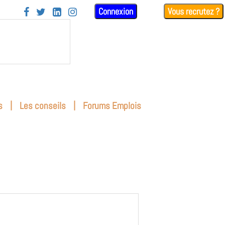
Connexion
Vous recrutez ?




|
|
s
Les conseils
Forums Emplois