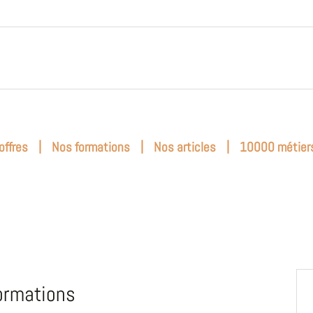
|
|
|
offres
Nos formations
Nos articles
10000 métier
ormations