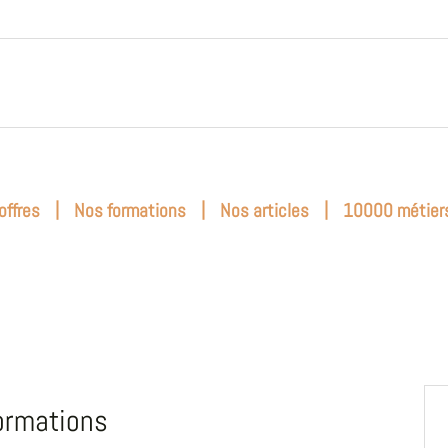
|
|
|
offres
Nos formations
Nos articles
10000 métier
ormations