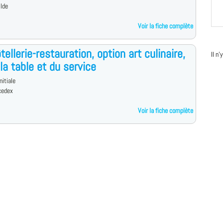
ilde
Voir la fiche complète
tellerie-restauration, option art culinaire,
Il n
 la table et du service
nitiale
cedex
Voir la fiche complète