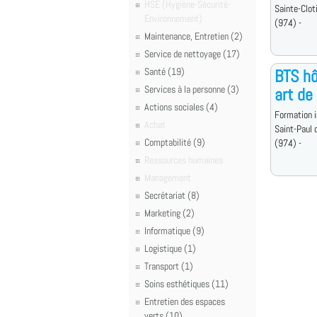
HSE (Hygiène-Sécurité-
Sainte-Clot
Environnement)
(974) -
Maintenance, Entretien (2)
Service de nettoyage (17)
Santé (19)
BTS hô
Services à la personne (3)
art de
Actions sociales (4)
Formation i
Achat
Saint-Paul 
Comptabilité (9)
(974) -
Ressources humaines
Management
Secrétariat (8)
Marketing (2)
Informatique (9)
Logistique (1)
Transport (1)
Soins esthétiques (11)
Entretien des espaces
verts (10)