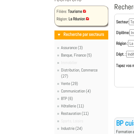
Recher
Filière:
Tourisme
Région:
La Réunion
Secteur:
Diplôme:
Recherche par secteurs
Région :
Assurance (3)
Dépt. :
Banque, Finance (5)
Immobilier
Tapez vos m
Distribution, Commerce
(27)
Vente (29)
Communication (4)
BTP (6)
Hôtellerie (11)
Restauration (11)
Sports, Loisirs
BP cui
Industrie (24)
Formation e