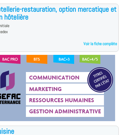
tellerie-restauration, option mercatique et
n hôtelière
nitiale
cedex
Voir la fiche complète
isine