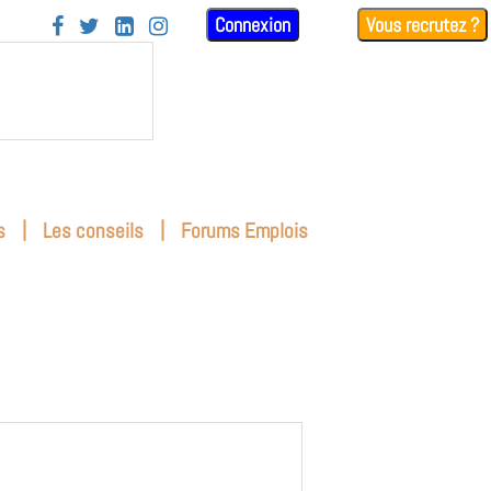
Connexion
Vous recrutez ?




|
|
s
Les conseils
Forums Emplois