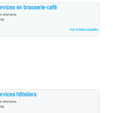
rvices en brasserie-café
n alternance
ilde
Voir la fiche complète
rvices hôteliers
n alternance
ilde