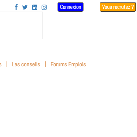
Connexion
Vous recrutez ?




|
|
s
Les conseils
Forums Emplois