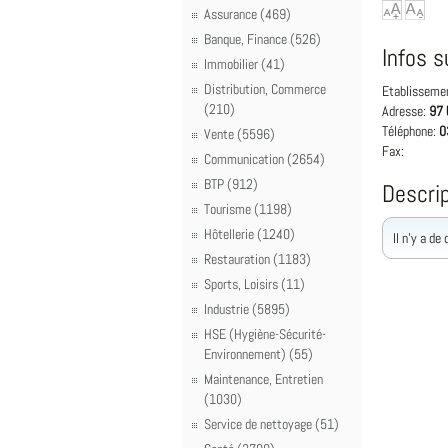
Assurance (469)
Banque, Finance (526)
Infos s
Immobilier (41)
Distribution, Commerce
Etablisseme
(210)
Adresse:
97 
Téléphone:
0
Vente (5596)
Fax:
Communication (2654)
BTP (912)
Descrip
Tourisme (1198)
Hôtellerie (1240)
Il n'y a de
Restauration (1183)
Sports, Loisirs (11)
Industrie (5895)
HSE (Hygiène-Sécurité-
Environnement) (55)
Maintenance, Entretien
(1030)
Service de nettoyage (51)