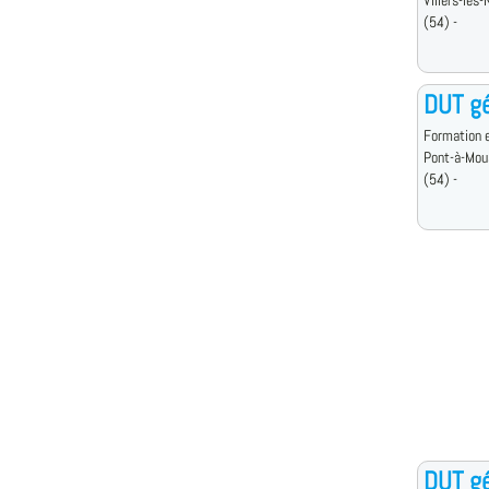
Villers-lès
(54) -
DUT gé
Formation e
Pont-à-Mou
(54) -
DUT gé