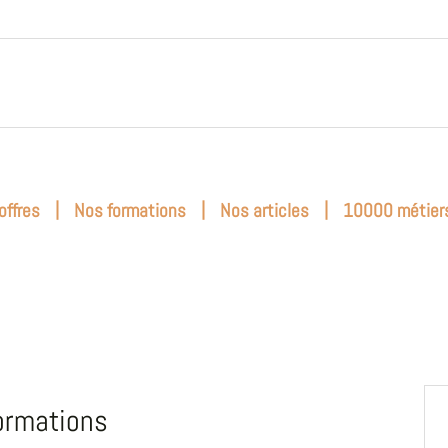
|
|
|
offres
Nos formations
Nos articles
10000 métier
ormations