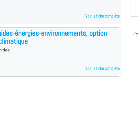
Voir la fiche complète
uides-énergies-environnements, option
Il n
climatique
nitiale
Voir la fiche complète