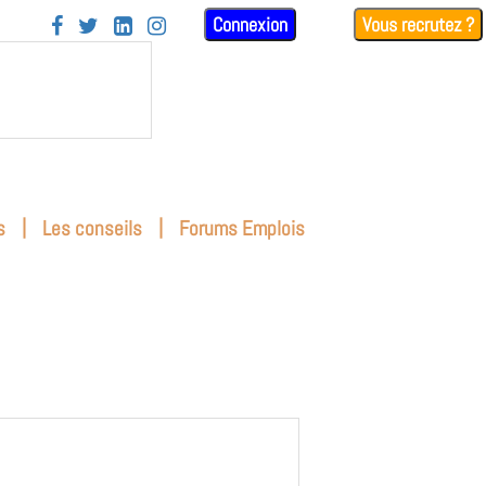
Connexion
Vous recrutez ?




|
|
s
Les conseils
Forums Emplois