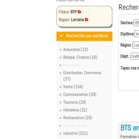
Recher
Filière:
BTP
Région:
Lorraine
Secteur:
Diplôme:
Recherche par secteurs
Région :
Assurance (13)
Dépt. :
Banque, Finance (16)
Immobilier
Tapez vos m
Distribution, Commerce
(27)
Vente (134)
Communication (39)
Tourisme (29)
Hôtellerie (31)
Restauration (29)
Sports, Loisirs
BTS en
Industrie (221)
Formation i