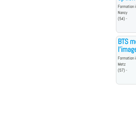
Formation i
Nancy
(54) -
BTS mé
l'imag
Formation i
Metz
(57) -