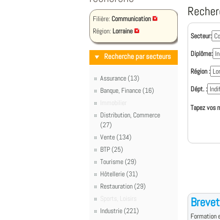
Recher
Filière:
Communication
Région:
Lorraine
Secteur:
Diplôme:
Recherche par secteurs
Région :
Assurance (13)
Dépt. :
Banque, Finance (16)
Immobilier
Tapez vos m
Distribution, Commerce
(27)
Vente (134)
BTP (25)
Tourisme (29)
Hôtellerie (31)
Restauration (29)
Sports, Loisirs
Brevet
Industrie (221)
Formation e