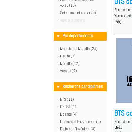
BTS c
verts (10)
Formation i
Soins aux animaux (20)
Verdun ced
Agro alimentaire
(55) -
Par départements
Meurthe-et-Moselle (24)
Meuse (1)
Moselle (12)
Vosges (2)
Recherche par diplômes
BTS (11)
DEUST (1)
BTS c
Licence (4)
Licence professionnelle (2)
Formation i
Metz
Diplôme d'ingénieur (3)