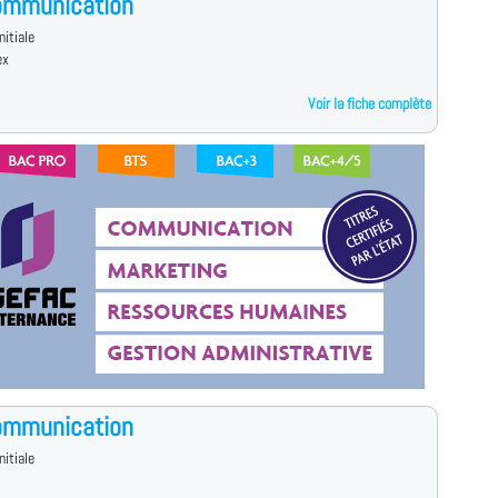
ommunication
nitiale
ex
Voir la fiche complète
ommunication
nitiale