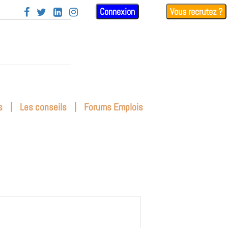
Connexion
Vous recrutez ?




|
|
s
Les conseils
Forums Emplois