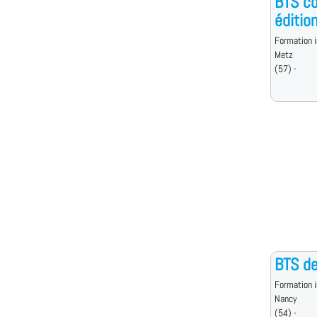
BTS co
édition
Formation i
Metz
(57) -
BTS de
Formation i
Nancy
(54) -