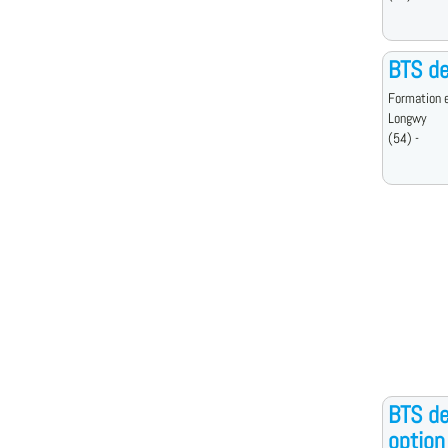
BTS de
Formation e
Longwy
(54) -
BTS de
optio