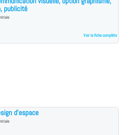
mmunication visuelle, option graphisme,
, publicité
nitiale
Voir la fiche complète
sign d'espace
nitiale