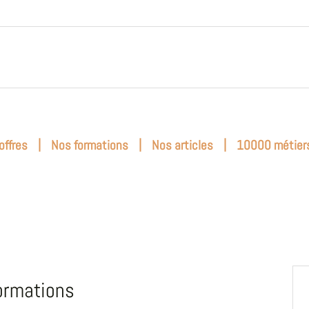
|
|
|
offres
Nos formations
Nos articles
10000 métier
ormations