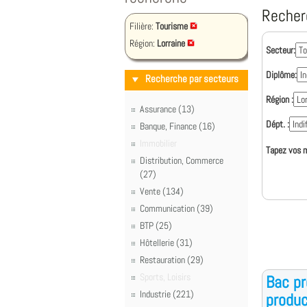
Recher
Filière:
Tourisme
Région:
Lorraine
Secteur:
Diplôme:
Recherche par secteurs
Région :
Assurance (13)
Dépt. :
Banque, Finance (16)
Immobilier
Tapez vos m
Distribution, Commerce
(27)
Vente (134)
Communication (39)
BTP (25)
Hôtellerie (31)
Restauration (29)
Sports, Loisirs
Bac pr
Industrie (221)
produc