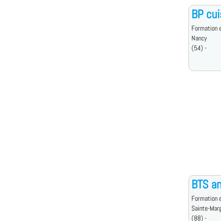
BP cui
Formation e
Nancy
(54) -
BTS an
Formation e
Sainte-Marg
(88) -