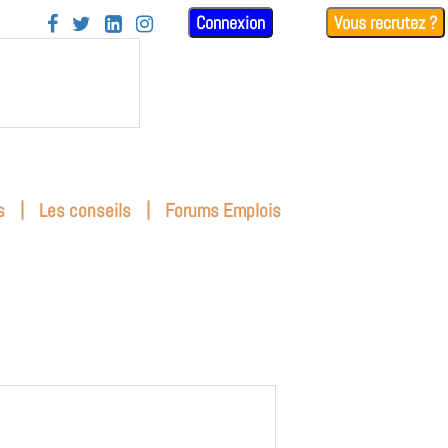
Connexion
Vous recrutez ?




|
|
s
Les conseils
Forums Emplois