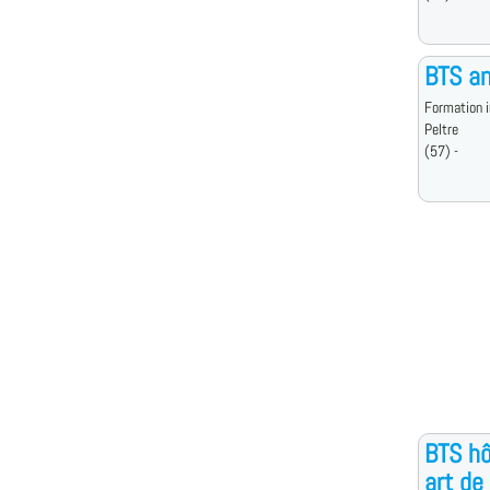
BTS an
Formation i
Peltre
(57) -
BTS hô
art de