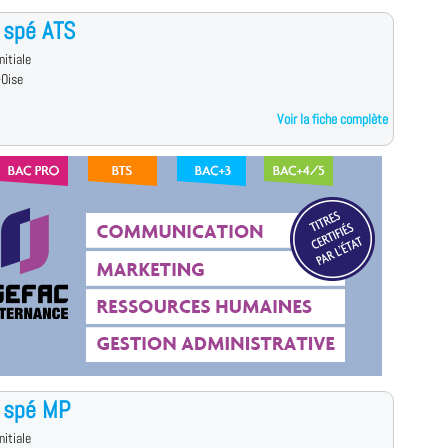
 spé ATS
nitiale
-Oise
Voir la fiche complète
 spé MP
nitiale