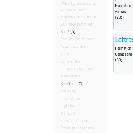
HSE (Hygiène-Sécurité-
Formation i
Environnement)
Amiens
Maintenance, Entretien
(80) -
Service de nettoyage
Santé (5)
Lettre
Services à la personne
Actions sociales
Formation i
Achat
Compiègne
(60) -
Comptabilité
Ressources humaines
Management
Secrétariat (1)
Marketing
Informatique
Logistique
Transport
Soins esthétiques
Entretien des espaces