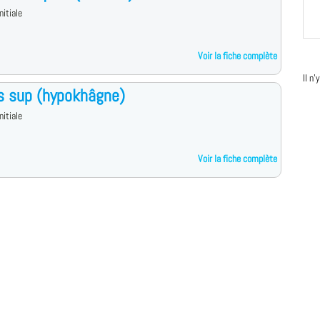
nitiale
Voir la fiche complète
Il n
s sup (hypokhâgne)
nitiale
Voir la fiche complète