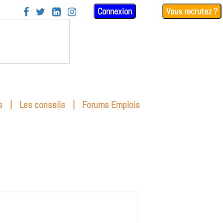
Connexion
Vous recrutez ?




|
|
s
Les conseils
Forums Emplois