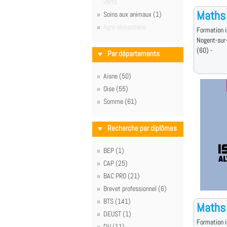
verts
Maths
Soins aux animaux (1)
Agro alimentaire
Formation i
Nogent-sur
(60) -
Par départements
Aisne (50)
Oise (55)
Somme (61)
Recherche par diplômes
BEP (1)
CAP (25)
BAC PRO (21)
Brevet professionnel (6)
BTS (141)
Maths
DEUST (1)
Formation i
DU (11)