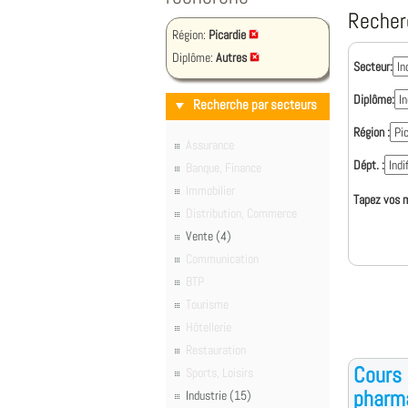
Recher
Région:
Picardie
Diplôme:
Autres
Secteur:
Diplôme:
Recherche par secteurs
Région :
Assurance
Dépt. :
Banque, Finance
Immobilier
Tapez vos m
Distribution, Commerce
Vente (4)
Communication
BTP
Tourisme
Hôtellerie
Restauration
Cours 
Sports, Loisirs
pharm
Industrie (15)