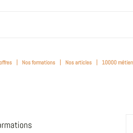
|
|
|
offres
Nos formations
Nos articles
10000 métier
ormations