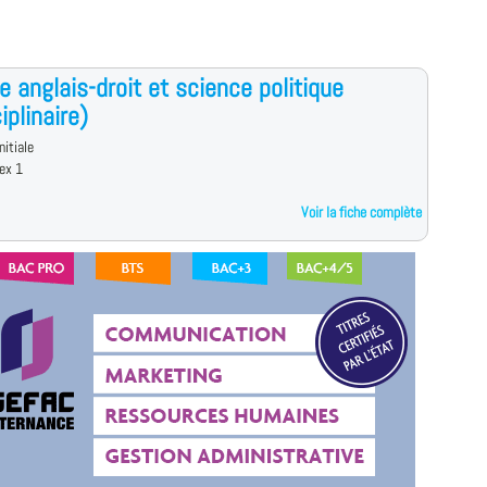
e anglais-droit et science politique
iplinaire)
nitiale
ex 1
Voir la fiche complète