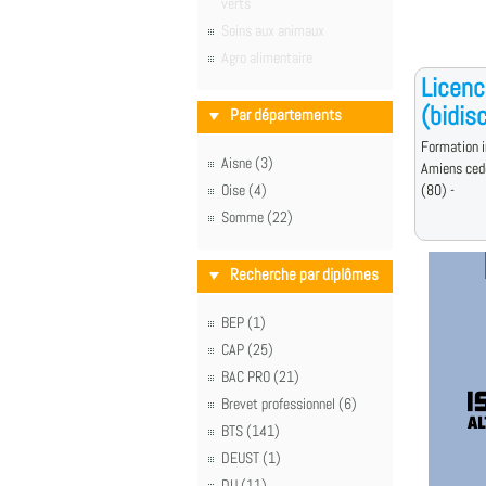
verts
Soins aux animaux
Agro alimentaire
Licenc
(bidisc
Par départements
Formation i
Aisne (3)
Amiens ced
Oise (4)
(80) -
Somme (22)
Recherche par diplômes
BEP (1)
CAP (25)
BAC PRO (21)
Brevet professionnel (6)
BTS (141)
DEUST (1)
DU (11)