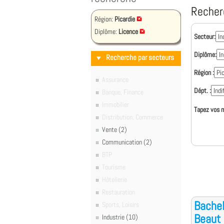
Recher
Région:
Picardie
Diplôme:
Licence
Secteur:
Diplôme:
Recherche par secteurs
Région :
Assurance
Dépt. :
Banque, Finance
Immobilier
Tapez vos m
Distribution, Commerce
Vente (2)
Communication (2)
BTP
Tourisme
Hôtellerie
Restauration
Bachel
Sports, Loisirs
Beaut
Industrie (10)