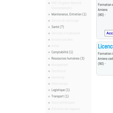
HSE (Hygiène-Sécurité-
Formation e
Environnement)
Amiens
Maintenance, Entretien (1)
(80) -
Service de nettoyage
Santé (7)
Services à la personne
Actions sociales
Licenc
Achat
Comptabilité (1)
Formation i
Ressources humaines (3)
Amiens ced
(80) -
Management
Secrétariat
Marketing
Informatique
Logistique (1)
Transport (1)
Soins esthétiques
Entretien des espaces