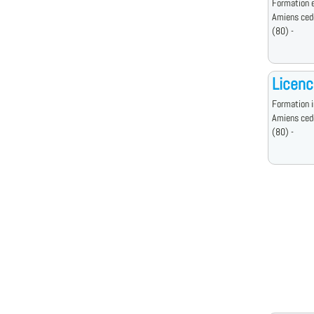
Formation e
Amiens ced
(80) -
Licenc
Formation i
Amiens ced
(80) -