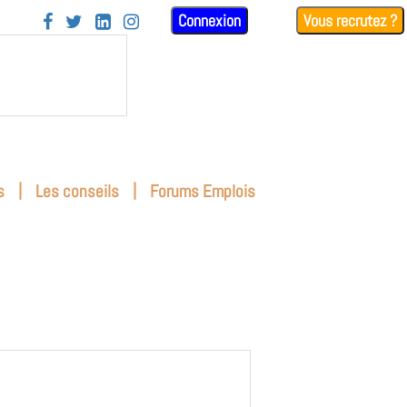
Connexion
Vous recrutez ?




|
|
s
Les conseils
Forums Emplois