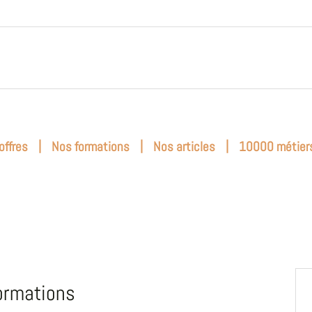
|
|
|
offres
Nos formations
Nos articles
10000 métier
ormations