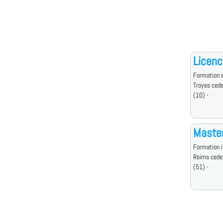
Licenc
Formation e
Troyes ced
(10) -
Master
Formation i
Reims cede
(51) -