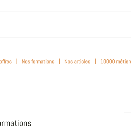
|
|
|
offres
Nos formations
Nos articles
10000 métier
ormations