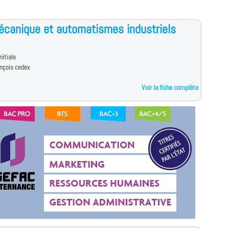
canique et automatismes industriels
nitiale
ançois cedex
Voir la fiche complète