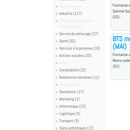
Formation e
Sports, Loisirs
Somme-Sui
Industrie (117)
(51) -
HSE (Hygiène-Sécurité-
Environnement)
Service de nettoyage (17)
BTS mé
Santé (92)
(MAI)
Services à la personne (33)
Formation e
Actions sociales (20)
Reims cede
Achat
(51) -
Comptabilité (22)
Ressources humaines (11)
Management
Secrétariat (17)
Marketing (2)
Informatique (23)
Logistique (5)
Transport (5)
Soins esthétiques (17)