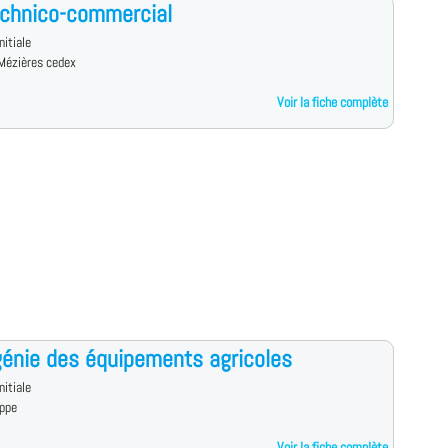
echnico-commercial
nitiale
-Mézières cedex
Voir la fiche complète
énie des équipements agricoles
nitiale
ppe
Voir la fiche complète