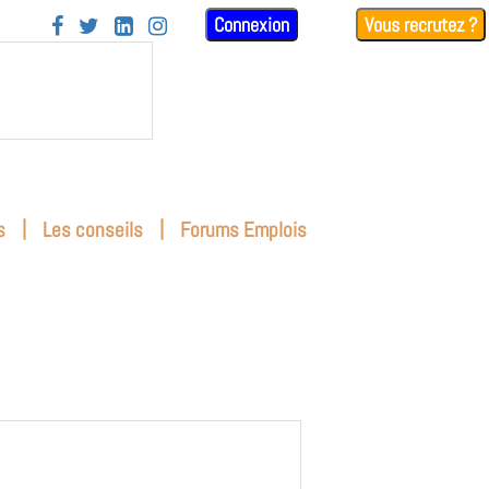
Connexion
Vous recrutez ?




|
|
s
Les conseils
Forums Emplois