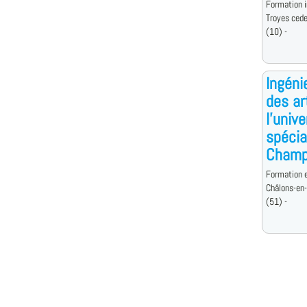
Formation i
Troyes ced
(10) -
Ingéni
des ar
l'univ
spécia
Champ
Formation e
Châlons-en
(51) -