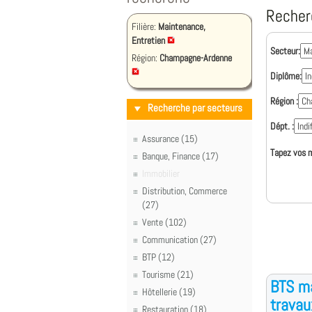
Recher
Filière:
Maintenance,
Entretien
Secteur:
Région:
Champagne-Ardenne
Diplôme:
Région :
Recherche par secteurs
Dépt. :
Assurance (15)
Tapez vos m
Banque, Finance (17)
Immobilier
Distribution, Commerce
(27)
Vente (102)
Communication (27)
BTP (12)
Tourisme (21)
BTS ma
Hôtellerie (19)
travau
Restauration (18)