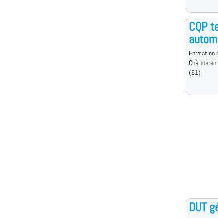
CQP te
autom
Formation e
Châlons-en
(51) -
DUT gé