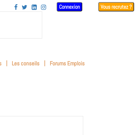
Connexion
Vous recrutez ?




|
|
s
Les conseils
Forums Emplois