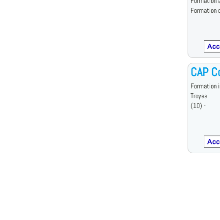
Formation à
Formation d
CAP Co
Formation i
Troyes
(10) -