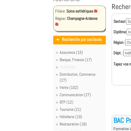
Recher
Filière:
Soins esthétiques
Région:
Champagne-Ardenne
Secteur:
Diplôme:
Recherche par secteurs
Région :
Assurance (15)
Dépt. :
Banque, Finance (17)
Tapez vos m
Immobilier
Distribution, Commerce
(27)
Vente (102)
Communication (27)
BTP (12)
Tourisme (21)
Hôtellerie (19)
BAC Pr
Restauration (18)
Formation à