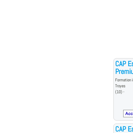
CAP E
Premi
Formation i
Troyes
(10) -
CAP E