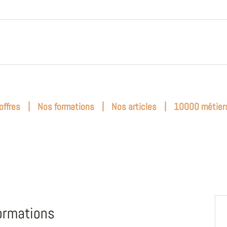
|
|
|
offres
Nos formations
Nos articles
10000 métier
ormations