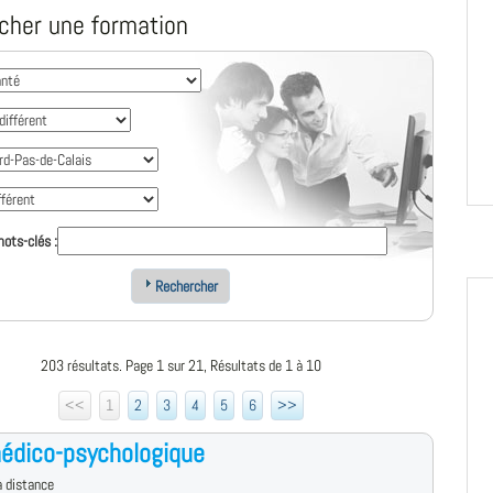
cher une formation
ots-clés :
Rechercher
203 résultats. Page 1 sur 21, Résultats de 1 à 10
<<
1
2
3
4
5
6
>>
édico-psychologique
 distance