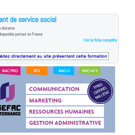
ant de service social
 distance
isponible partout en France
Voir la fiche complète