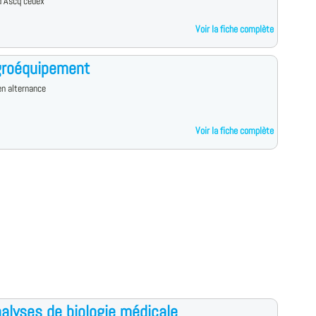
d'Ascq cedex
Voir la fiche complète
groéquipement
n alternance
Voir la fiche complète
alyses de biologie médicale