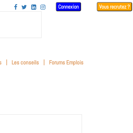
Connexion
Vous recrutez ?




|
|
s
Les conseils
Forums Emplois