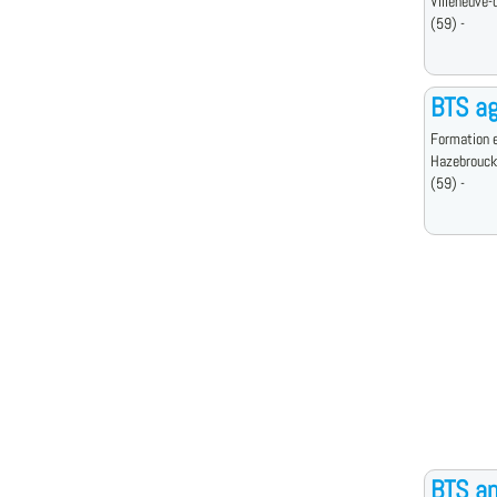
Villeneuve-
(59) -
BTS a
Formation e
Hazebrouck
(59) -
BTS an