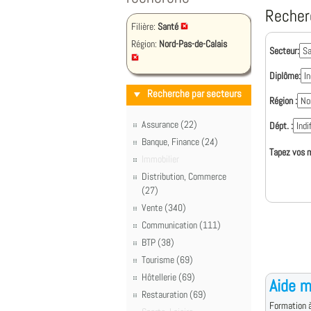
Recher
Filière:
Santé
Région:
Nord-Pas-de-Calais
Secteur:
Diplôme:
Recherche par secteurs
Région :
Assurance (22)
Dépt. :
Banque, Finance (24)
Tapez vos m
Immobilier
Distribution, Commerce
(27)
Vente (340)
Communication (111)
BTP (38)
Tourisme (69)
Hôtellerie (69)
Aide m
Restauration (69)
Formation à