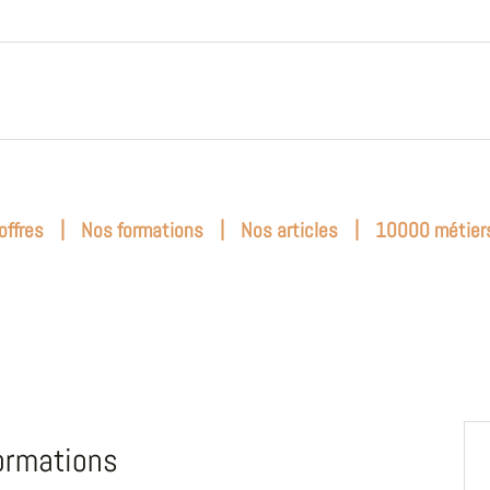
|
|
|
offres
Nos formations
Nos articles
10000 métier
ormations