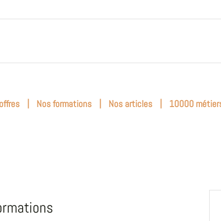
|
|
|
offres
Nos formations
Nos articles
10000 métier
ormations