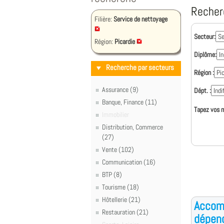
Recher
Filière:
Service de nettoyage
Secteur:
Région:
Picardie
Diplôme:
Recherche par secteurs
Région :
Assurance (9)
Dépt. :
Banque, Finance (11)
Tapez vos m
Immobilier
Distribution, Commerce
(27)
Vente (102)
Communication (16)
BTP (8)
Tourisme (18)
Hôtellerie (21)
Accom
Restauration (21)
dépen