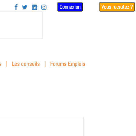
Connexion
Vous recrutez ?




|
|
s
Les conseils
Forums Emplois