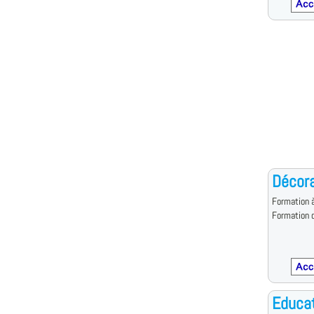
Décora
Formation à
Formation d
Educat