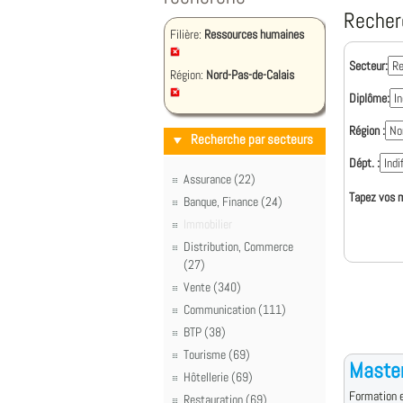
Recher
Filière:
Ressources humaines
Secteur:
Région:
Nord-Pas-de-Calais
Diplôme:
Région :
Recherche par secteurs
Dépt. :
Assurance (22)
Tapez vos m
Banque, Finance (24)
Immobilier
Distribution, Commerce
(27)
Vente (340)
Communication (111)
BTP (38)
Tourisme (69)
Master
Hôtellerie (69)
Formation e
Restauration (69)