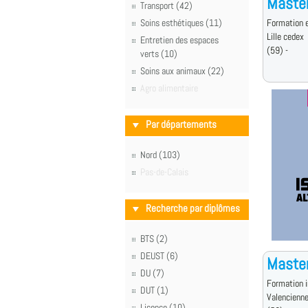
Master
Transport (42)
Soins esthétiques (11)
Formation e
Lille cedex
Entretien des espaces
(59) -
verts (10)
Soins aux animaux (22)
Agro alimentaire
Par départements
Nord (103)
Pas-de-Calais
Recherche par diplômes
BTS (2)
DEUST (6)
Master
DU (7)
Formation i
DUT (1)
Valencienn
Licence (10)