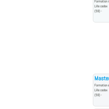
Formation i
Lille cedex
(59) -
Master
Formation e
Lille cedex
(59) -