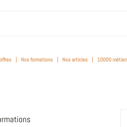
|
|
|
offres
Nos formations
Nos articles
10000 métier
ormations