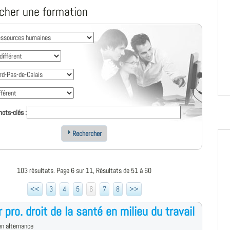
cher une formation
ots-clés :
Rechercher
103 résultats. Page 6 sur 11, Résultats de 51 à 60
<<
3
4
5
6
7
8
>>
 pro. droit de la santé en milieu du travail
n alternance