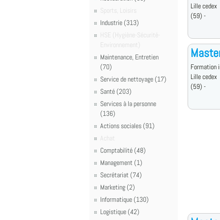
Lille cedex
Sports, Loisirs
(59) -
Industrie (313)
HSE (Hygiène-Sécurité-
Environnement)
Master
Maintenance, Entretien
(70)
Formation i
Lille cedex
Service de nettoyage (17)
(59) -
Santé (203)
Services à la personne
(136)
Actions sociales (91)
Achat
Comptabilité (48)
Management (1)
Secrétariat (74)
Marketing (2)
Informatique (130)
Logistique (42)