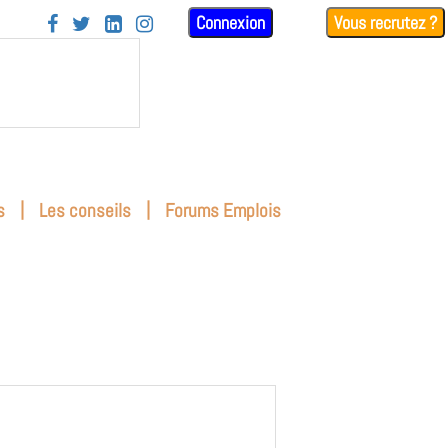
Connexion
Vous recrutez ?




|
|
s
Les conseils
Forums Emplois