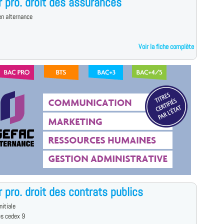
 pro. droit des assurances
n alternance
Voir la fiche complète
 pro. droit des contrats publics
nitiale
es cedex 9