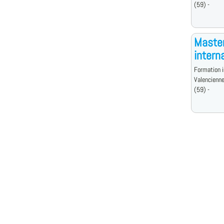
(59) -
Master
intern
Formation i
Valencienn
(59) -