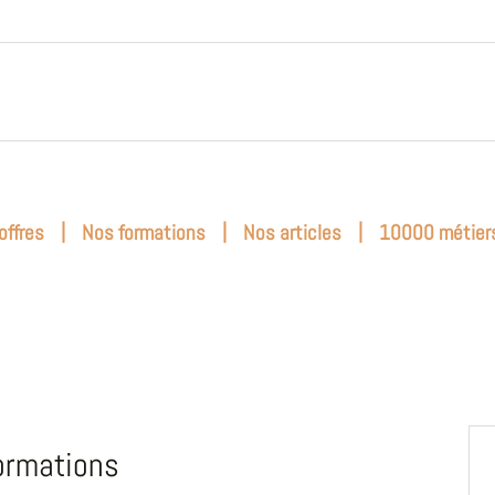
|
|
|
offres
Nos formations
Nos articles
10000 métier
ormations