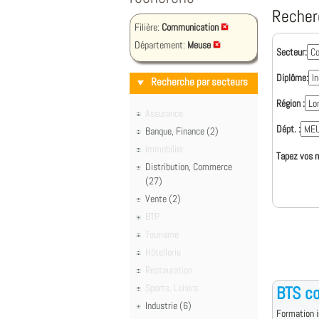
Recher
Filière:
Communication
Département:
Meuse
Secteur:
Diplôme:
Recherche par secteurs
Région :
Assurance
Dépt. :
Banque, Finance (2)
Immobilier
Tapez vos m
Distribution, Commerce
(27)
Vente (2)
BTP
Tourisme
Hôtellerie
Restauration
Sports, Loisirs
BTS c
Industrie (6)
Formation i