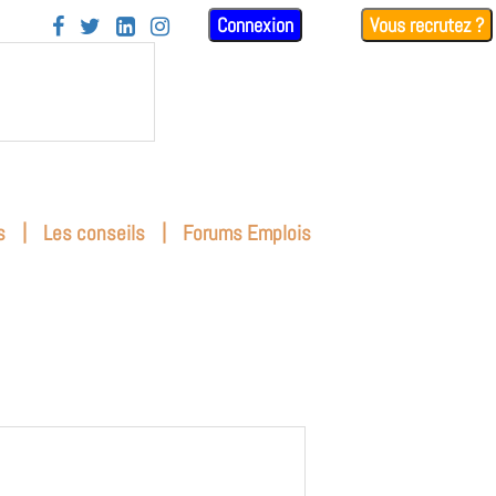
Connexion
Vous recrutez ?




|
|
s
Les conseils
Forums Emplois