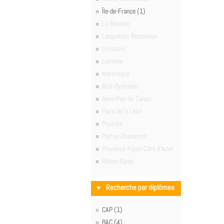
Île-de-France (1)
La Réunion
Languedoc-Roussillon
Limousin
Lorraine
Martinique
Midi-Pyrénées
Nord-Pas-de-Calais
Pays de la Loire
Picardie
Poitou-Charentes
Provence-Alpes-Côte d'Azur
Rhône-Alpes
Recherche par diplômes
CAP (1)
BAC (4)