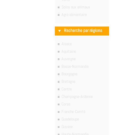
Soins aux animaux
Agro alimentaire
Recherche par régions
Alsace
Aquitaine
Auvergne
Basse-Normandie
Bourgogne
Bretagne
Centre
Champagne-Ardenne
Corse
Franche-Comté
Guadeloupe
Guyane
Haute-Normandie