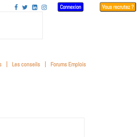
Connexion
Vous recrutez ?




|
|
s
Les conseils
Forums Emplois