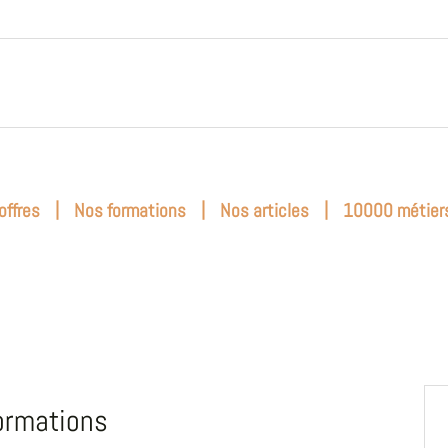
|
|
|
offres
Nos formations
Nos articles
10000 métier
ormations