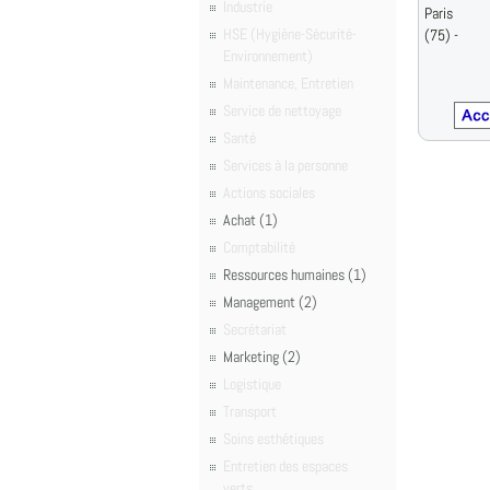
Industrie
Paris
HSE (Hygiène-Sécurité-
(75) -
Environnement)
Maintenance, Entretien
Service de nettoyage
Santé
Services à la personne
Actions sociales
Achat (1)
Comptabilité
Ressources humaines (1)
Management (2)
Secrétariat
Marketing (2)
Logistique
Transport
Soins esthétiques
Entretien des espaces
verts