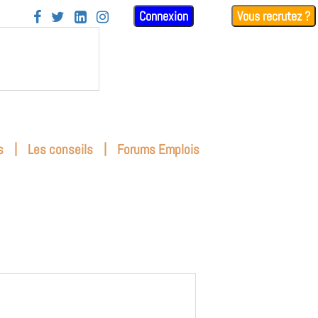
Connexion
Vous recrutez ?




|
|
s
Les conseils
Forums Emplois