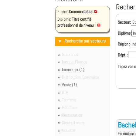
Recher
Filière:
Communication
Diplôme:
Titre certifié
Secteur:
professionnel de niveau II
Diplôme:
Recherche par secteurs
Région :
Assurance
Dépt. :
Banque, Finance
Tapez vos m
Immobilier (1)
Distribution, Commerce
Vente (1)
BTP
Tourisme
Hôtellerie
Restauration
Sports, Loisirs
Bache
Industrie
Formation e