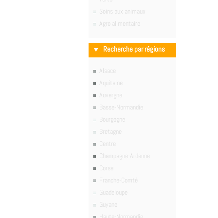
Soins aux animaux
Agro alimentaire
Recherche par régions
Alsace
Aquitaine
Auvergne
Basse-Normandie
Bourgogne
Bretagne
Centre
Champagne-Ardenne
Corse
Franche-Comté
Guadeloupe
Guyane
Haute-Normandie