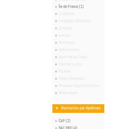
Île-de-France (1)
La Réunion
Languedoc-Roussillon
Limousin
Lorraine
Martinique
Midi-Pyrénées
Nord-Pas-de-Calais
Pays de la Loire
Picardie
Poitou-Charentes
Provence-Alpes-Côte d'Azur
Rhône-Alpes
Recherche par diplômes
CAP (2)
BAC PRO (4)