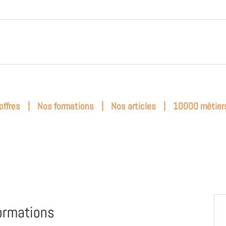
|
|
|
offres
Nos formations
Nos articles
10000 métier
ormations