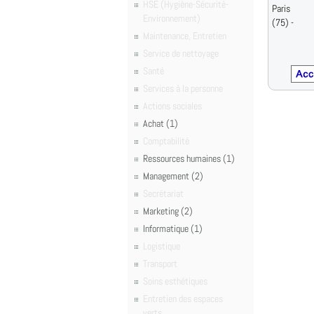
HSE (Hygiène-Sécurité-
Paris
Environnement)
(75) -
Maintenance, Entretien
Service de nettoyage
Santé
Services à la personne
Actions sociales
Achat (1)
Comptabilité
Ressources humaines (1)
Management (2)
Secrétariat
Marketing (2)
Informatique (1)
Logistique
Transport
Soins esthétiques
Entretien des espaces
verts