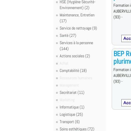
HSE (Hygiène-Sécurité-
Formation i
Environnement) (2)
AUBERVILL
Maintenance, Entretien
(93) -
(17)
Service de nettoyage (9)
Santé (27)
Services à la personne
(144)
BEP Ré
Actions sociales (2)
plurim
Achat
Formation i
Comptabilité (18)
AUBERVILL
Ressources humaines
(93) -
Management
Secrétariat (11)
Marketing
Informatique (1)
Logistique (25)
Transport (6)
Soins esthétiques (72)