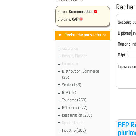
Recher
Filière:
Communication
Diplôme:
CAP
Secteur:
Diplôme:
Recherche par secteurs
Région :
Assurance
Dépt. :
Banque, Finance
Immobilier
Tapez vos m
Distribution, Commerce
(25)
Vente (186)
BTP (57)
Tourisme (269)
Hôtellerie (277)
Restauration (287)
Sports, Loisirs
BEP Ré
Industrie (150)
plurim