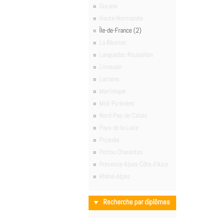
Guyane
Haute-Normandie
Île-de-France (2)
La Réunion
Languedoc-Roussillon
Limousin
Lorraine
Martinique
Midi-Pyrénées
Nord-Pas-de-Calais
Pays de la Loire
Picardie
Poitou-Charentes
Provence-Alpes-Côte d'Azur
Rhône-Alpes
Recherche par diplômes