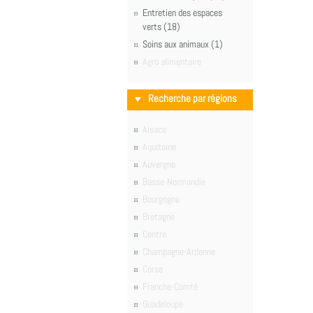
Entretien des espaces
verts (18)
Soins aux animaux (1)
Agro alimentaire
Recherche par régions
Alsace
Aquitaine
Auvergne
Basse-Normandie
Bourgogne
Bretagne
Centre
Champagne-Ardenne
Corse
Franche-Comté
Guadeloupe