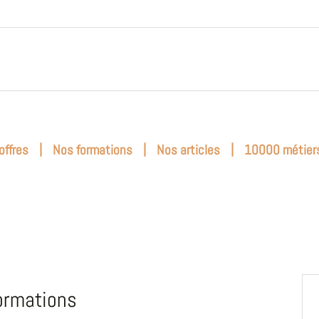
|
|
|
offres
Nos formations
Nos articles
10000 métier
ormations