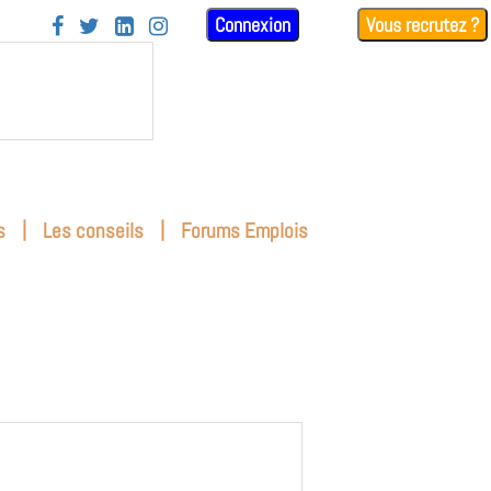
Connexion
Vous recrutez ?




|
|
s
Les conseils
Forums Emplois