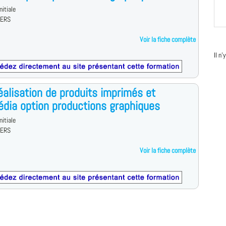
nitiale
IERS
Voir la fiche complète
Il n
alisation de produits imprimés et
édia option productions graphiques
nitiale
IERS
Voir la fiche complète