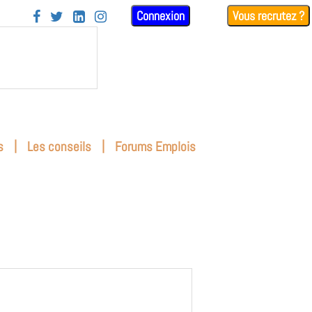
Connexion
Vous recrutez ?




|
|
s
Les conseils
Forums Emplois