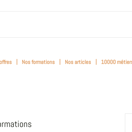
|
|
|
offres
Nos formations
Nos articles
10000 métier
ormations