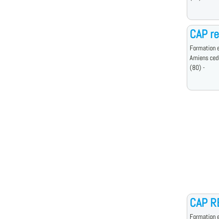
CAP re
Formation e
Amiens ced
(80) -
CAP R
Formation e