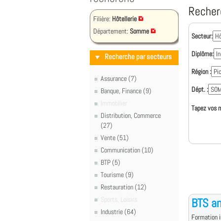
Recher
Filière:
Hôtellerie
Département:
Somme
Secteur:
Diplôme:
Recherche par secteurs
Région :
Assurance (7)
Dépt. :
Banque, Finance (9)
Immobilier
Tapez vos m
Distribution, Commerce
(27)
Vente (51)
Communication (10)
BTP (5)
Tourisme (9)
Restauration (12)
Sports, Loisirs
BTS an
Industrie (64)
Formation i