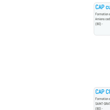
CAP cu
Formation e
Amiens ced
(80) -
CAP C
Formation e
SAINT-GRA
(80) -