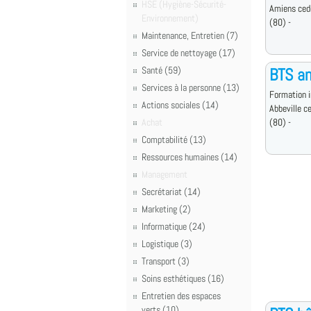
HSE (Hygiène-Sécurité-
Amiens ced
Environnement)
(80) -
Maintenance, Entretien (7)
Service de nettoyage (17)
Santé (59)
BTS an
Services à la personne (13)
Formation i
Actions sociales (14)
Abbeville c
Achat
(80) -
Comptabilité (13)
Ressources humaines (14)
Management
Secrétariat (14)
Marketing (2)
Informatique (24)
Logistique (3)
Transport (3)
Soins esthétiques (16)
Entretien des espaces
verts (10)