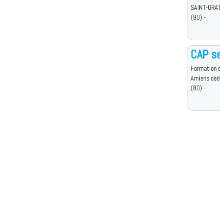
SAINT-GRA
(80) -
CAP se
Formation e
Amiens ced
(80) -