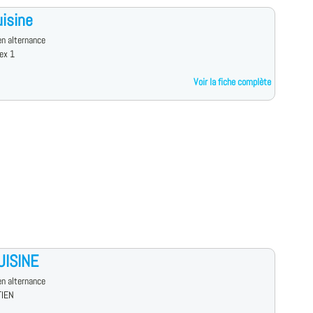
isine
n alternance
ex 1
Voir la fiche complète
UISINE
n alternance
TIEN