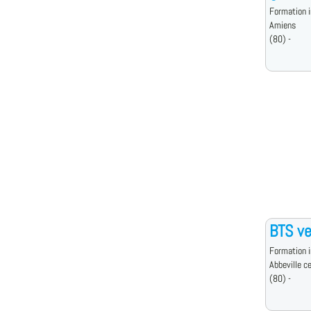
Formation i
Amiens
(80) -
BTS ve
Formation i
Abbeville c
(80) -