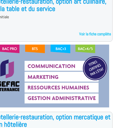
tellerie-restauration, option art culinaire,
 la table et du service
nitiale
Voir la fiche complète
tellerie-restauration, option mercatique et
n hôtelière