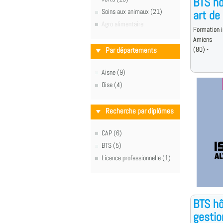
BTS hô
Soins aux animaux (21)
art de
Agro alimentaire
Formation i
Amiens
(80) -
Par départements
Aisne (9)
Oise (4)
Recherche par diplômes
CAP (6)
BTS (5)
Licence professionnelle (1)
BTS hô
gestio