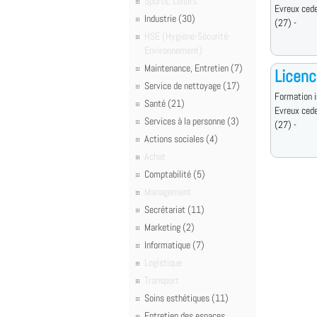
Sports, Loisirs
Evreux ced
Industrie (30)
(27) -
HSE (Hygiène-Sécurité-
Environnement)
Maintenance, Entretien (7)
Licenc
Service de nettoyage (17)
Formation i
Santé (21)
Evreux ced
Services à la personne (3)
(27) -
Actions sociales (4)
Achat
Comptabilité (5)
Management
Secrétariat (11)
Marketing (2)
Informatique (7)
Logistique
Transport
Soins esthétiques (11)
Entretien des espaces