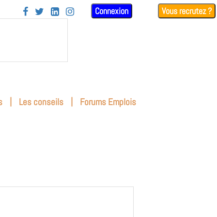
Connexion
Vous recrutez ?




|
|
s
Les conseils
Forums Emplois