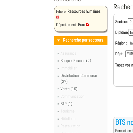
Recher
Filière:
Ressources humaines
Secteur:
Département:
Eure
Diplôme:
Recherche par secteurs
Région :
Assurance
Dépt. :
Banque, Finance (2)
Tapez vos m
Immobilier
Distribution, Commerce
(27)
Vente (16)
Communication
BTP (1)
Tourisme
Hôtellerie
BTS no
Restauration
Formation i