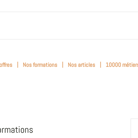
|
|
|
offres
Nos formations
Nos articles
10000 métier
ormations