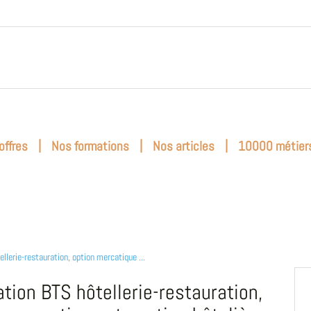
|
|
|
offres
Nos formations
Nos articles
10000 métier
llerie-restauration, option mercatique ...
tion BTS hôtellerie-restauration,