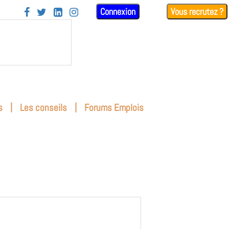
Connexion
Vous recrutez ?




|
|
s
Les conseils
Forums Emplois