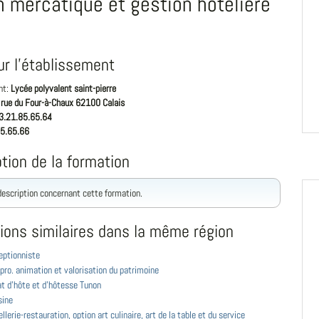
n mercatique et gestion hôtelière
ur l'établissement
nt:
Lycée polyvalent saint-pierre
 rue du Four-à-Chaux 62100 Calais
3.21.85.65.64
5.65.66
tion de la formation
 description concernant cette formation.
ions similaires dans la même région
eptionniste
pro. animation et valorisation du patrimoine
at d'hôte et d'hôtesse Tunon
sine
llerie-restauration, option art culinaire, art de la table et du service