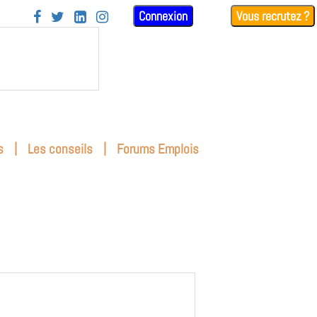
Connexion
Vous recrutez ?




|
|
s
Les conseils
Forums Emplois