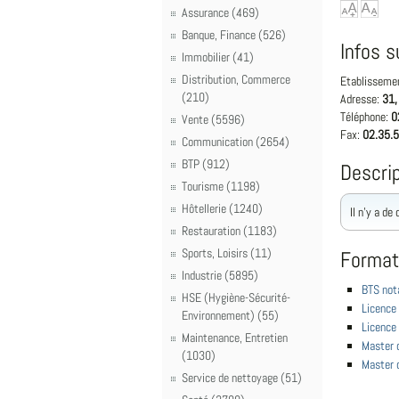
Assurance (469)
Banque, Finance (526)
Infos s
Immobilier (41)
Distribution, Commerce
Etablisseme
(210)
Adresse:
31,
Téléphone:
0
Vente (5596)
Fax:
02.35.5
Communication (2654)
BTP (912)
Descrip
Tourisme (1198)
Hôtellerie (1240)
Il n'y a de
Restauration (1183)
Sports, Loisirs (11)
Format
Industrie (5895)
BTS not
HSE (Hygiène-Sécurité-
Licence 
Environnement) (55)
Licence 
Maintenance, Entretien
Master c
(1030)
Master d
Service de nettoyage (51)