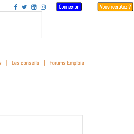
Connexion
Vous recrutez ?




|
|
s
Les conseils
Forums Emplois