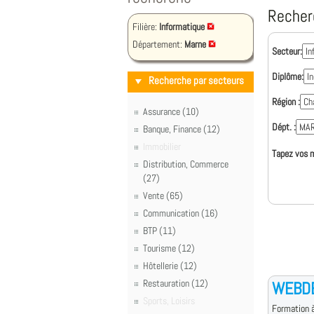
Recher
Filière:
Informatique
Département:
Marne
Secteur:
Diplôme:
Recherche par secteurs
Région :
Assurance (10)
Dépt. :
Banque, Finance (12)
Immobilier
Tapez vos m
Distribution, Commerce
(27)
Vente (65)
Communication (16)
BTP (11)
Tourisme (12)
Hôtellerie (12)
Restauration (12)
WEBD
Sports, Loisirs
Formation à