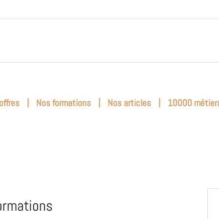
|
|
|
offres
Nos formations
Nos articles
10000 métier
ormations