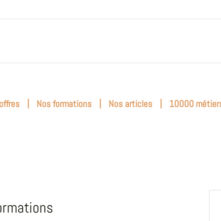
|
|
|
offres
Nos formations
Nos articles
10000 métier
ormations