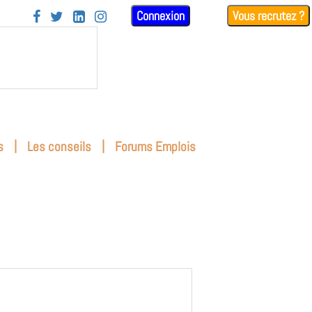
Connexion
Vous recrutez ?




|
|
s
Les conseils
Forums Emplois