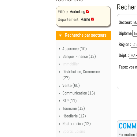
Recher
Filière:
Marketing
Département:
Marne
Secteur:
Diplôme:
Recherche par secteurs
Région :
Assurance (10)
Dépt. :
Banque, Finance (12)
Immobilier
Tapez vos m
Distribution, Commerce
(27)
Vente (65)
Communication (16)
BTP (11)
Tourisme (12)
Hôtellerie (12)
Restauration (12)
COMM
Sports, Loisirs
Formation à