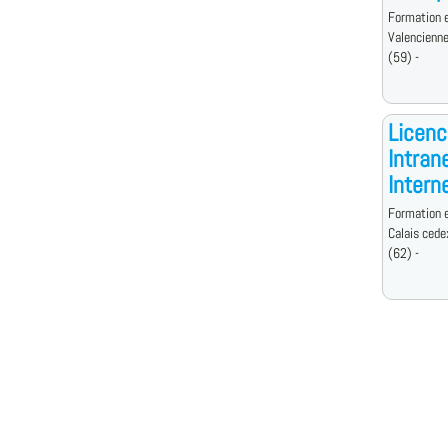
Formation e
Valencienn
(59) -
Licenc
Intran
Intern
Formation e
Calais cede
(62) -