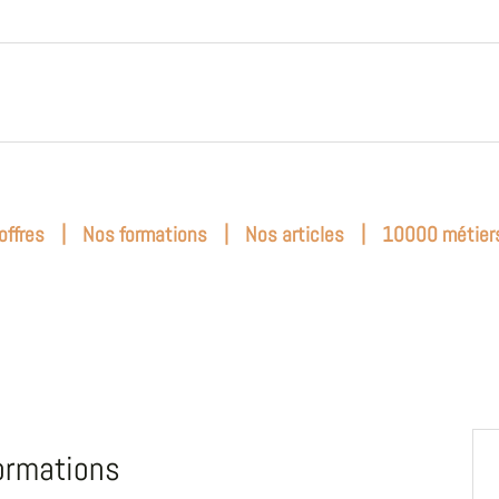
|
|
|
offres
Nos formations
Nos articles
10000 métier
ormations