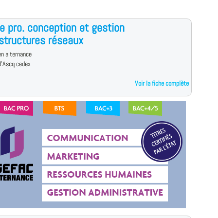
e pro. conception et gestion
astructures réseaux
n alternance
d'Ascq cedex
Voir la fiche complète