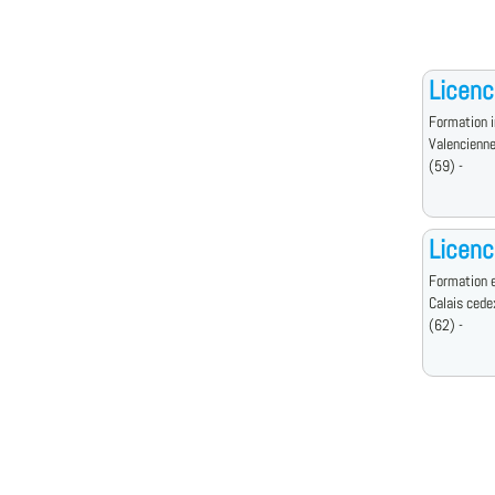
Licenc
Formation i
Valencienn
(59) -
Licenc
Formation e
Calais cede
(62) -