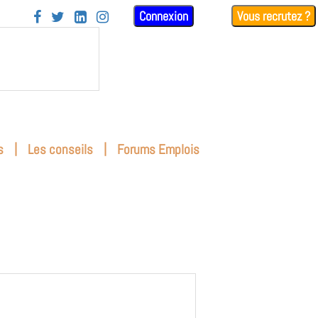
Connexion
Vous recrutez ?




|
|
s
Les conseils
Forums Emplois