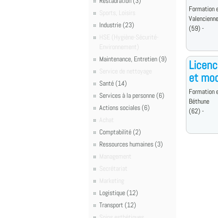
Restauration (3)
Formation e
Sports, Loisirs
Valencienn
Industrie (23)
(59) -
HSE (Hygiène-Sécurité-
Environnement)
Maintenance, Entretien (9)
Licenc
Service de nettoyage
et mod
Santé (14)
Formation e
Services à la personne (6)
Béthune
Actions sociales (6)
(62) -
Achat
Comptabilité (2)
Ressources humaines (3)
Management
Secrétariat
Marketing
Logistique (12)
Transport (12)
Soins esthétiques