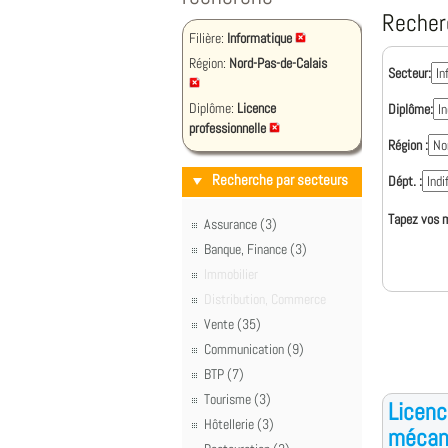
Recher
Filière:
Informatique
Région:
Nord-Pas-de-Calais
Secteur:
Diplôme:
Licence
Diplôme:
professionnelle
Région :
Recherche par secteurs
Dépt. :
Tapez vos m
Assurance (3)
Banque, Finance (3)
Immobilier
Distribution, Commerce
Vente (35)
Communication (9)
BTP (7)
Tourisme (3)
Licenc
Hôtellerie (3)
mécani