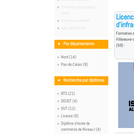
Entretien des espaces
verts
Licenc
Soins aux animaux
d'infr
Agro alimentaire
Formation e
Villeneuve-
Par départements
(59) -
Nord (14)
Pas-de-Calais (8)
Recherche par diplômes
BTS (21)
DEUST (4)
DUT (11)
Licence (6)
Diplôme d'école de
commerce de Niveau I (4)