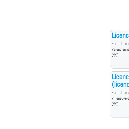
Licenc
Formation e
Valencienn
(59) -
Licenc
(licenc
Formation e
Villeneuve-
(59) -