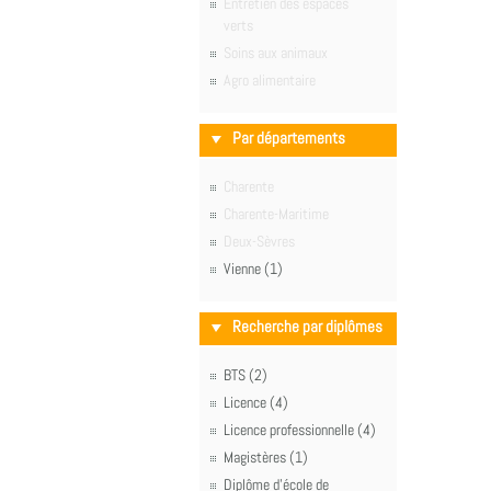
Entretien des espaces
verts
Soins aux animaux
Agro alimentaire
Par départements
Charente
Charente-Maritime
Deux-Sèvres
Vienne (1)
Recherche par diplômes
BTS (2)
Licence (4)
Licence professionnelle (4)
Magistères (1)
Diplôme d'école de