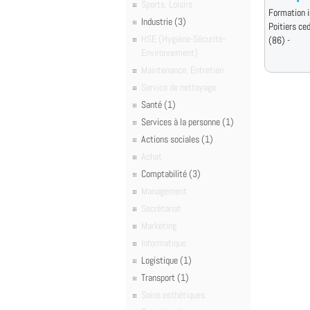
Sports, Loisirs
Formation i
Industrie (3)
Poitiers ce
HSE (Hygiène-Sécurité-
(86) -
Environnement)
Maintenance, Entretien
Service de nettoyage
Santé (1)
Services à la personne (1)
Actions sociales (1)
Achat
Comptabilité (3)
Management
Secrétariat
Marketing
Informatique
Logistique (1)
Transport (1)
Soins esthétiques