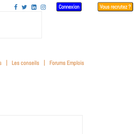
Connexion
Vous recrutez ?




|
|
s
Les conseils
Forums Emplois