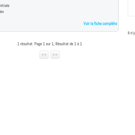
nitiale
dex
Voir la fiche complète
Il n
1 résultat. Page 1 sur 1, Résultat de 1 à 1
<<
>>