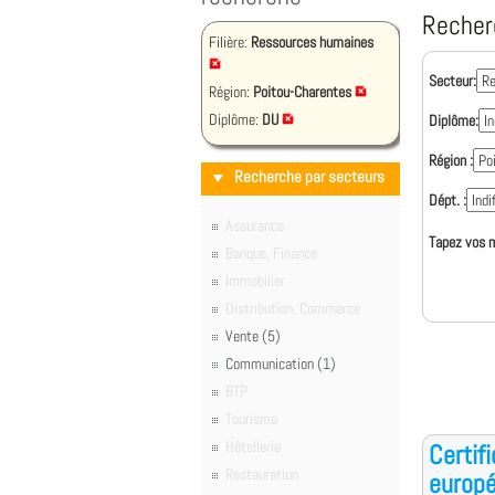
Recher
Filière:
Ressources humaines
Secteur:
Région:
Poitou-Charentes
Diplôme:
DU
Diplôme:
Région :
Recherche par secteurs
Dépt. :
Assurance
Tapez vos m
Banque, Finance
Immobilier
Distribution, Commerce
Vente (5)
Communication (1)
BTP
Tourisme
Hôtellerie
Certif
Restauration
europ