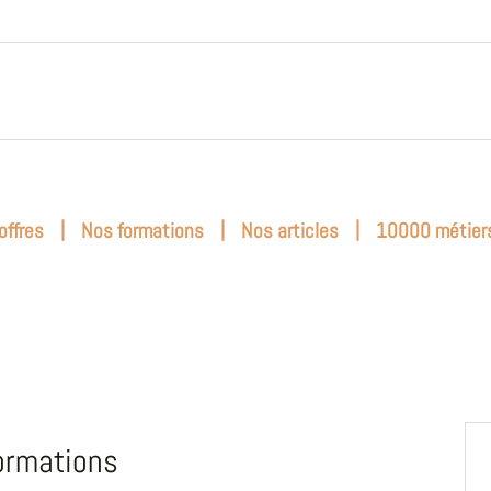
|
|
|
offres
Nos formations
Nos articles
10000 métier
ormations