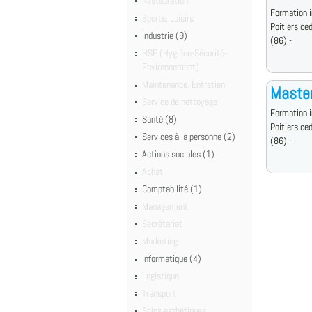
Restauration
Formation i
Sports, Loisirs
Poitiers ce
Industrie (9)
(86) -
HSE (Hygiène-Sécurité-
Environnement)
Maintenance, Entretien
Master
Service de nettoyage
Formation i
Santé (8)
Poitiers ce
Services à la personne (2)
(86) -
Actions sociales (1)
Achat
Comptabilité (1)
Management
Secrétariat
Marketing
Informatique (4)
Logistique
Transport
Soins esthétiques