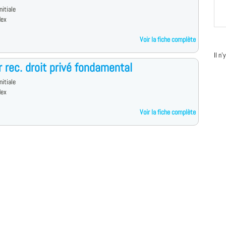
nitiale
dex
Voir la fiche complète
Il n
 rec. droit privé fondamental
nitiale
dex
Voir la fiche complète