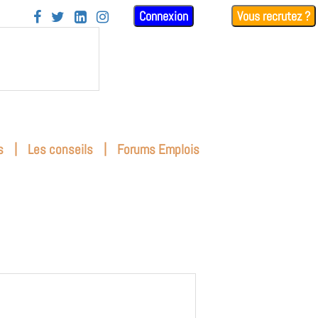
Connexion
Vous recrutez ?




|
|
s
Les conseils
Forums Emplois