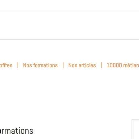
|
|
|
offres
Nos formations
Nos articles
10000 métier
ormations