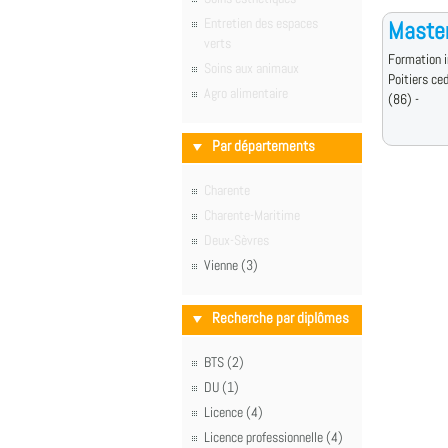
Entretien des espaces
Master
verts
Formation i
Soins aux animaux
Poitiers ce
Agro alimentaire
(86) -
Par départements
Charente
Charente-Maritime
Deux-Sèvres
Vienne (3)
Recherche par diplômes
BTS (2)
DU (1)
Licence (4)
Licence professionnelle (4)