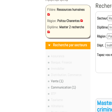
Recher
Filière:
Ressources humaines
Secteur:
Région:
Poitou-Charentes
Diplôme:
Master 2 recherche
Diplôme:
Région :
Recherche par secteurs
Dépt. :
Tapez vos m
Assurance
Banque, Finance
Immobilier
Distribution, Commerce
Vente (1)
Communication (1)
BTP
Tourisme
Master
Hôtellerie
crimin