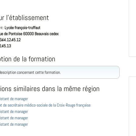
ur l'établissement
nt:
Lycée françois-truffaut
rue de Pontoise 60000 Beauvais cedex
3.44.12.45.12
2.45.13
tion de la formation
 description concernant cette formation.
ions similaires dans la même région
istant de manager
at de secrétaire médico-sociale de la Croix-Rouge française
istant de manager
istant de manager
istant de manager