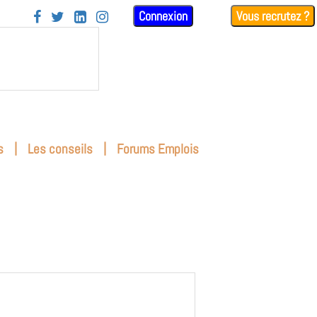
Connexion
Vous recrutez ?




|
|
s
Les conseils
Forums Emplois