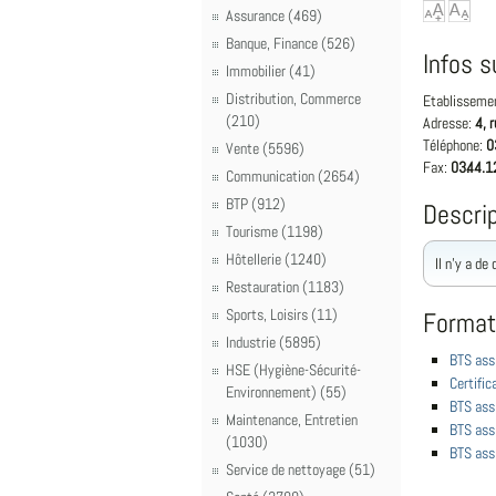
Assurance (469)
Banque, Finance (526)
Infos s
Immobilier (41)
Distribution, Commerce
Etablisseme
(210)
Adresse:
4, 
Téléphone:
0
Vente (5596)
Fax:
03.44.1
Communication (2654)
BTP (912)
Descrip
Tourisme (1198)
Hôtellerie (1240)
Il n'y a de
Restauration (1183)
Sports, Loisirs (11)
Format
Industrie (5895)
BTS ass
HSE (Hygiène-Sécurité-
Certific
Environnement) (55)
BTS ass
Maintenance, Entretien
BTS ass
(1030)
BTS ass
Service de nettoyage (51)