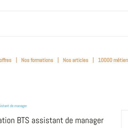
|
|
|
offres
Nos formations
Nos articles
10000 métier
istant de manager
tion BTS assistant de manager