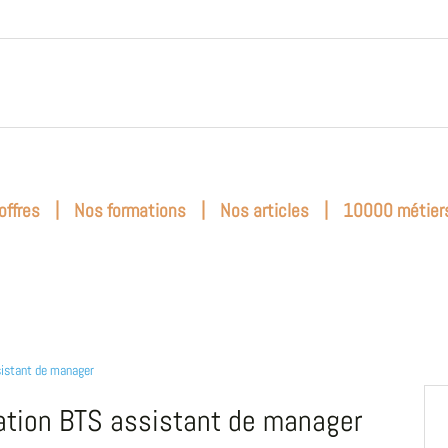
|
|
|
offres
Nos formations
Nos articles
10000 métier
istant de manager
tion BTS assistant de manager