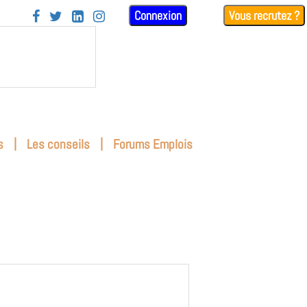
Connexion
Vous recrutez ?




|
|
s
Les conseils
Forums Emplois