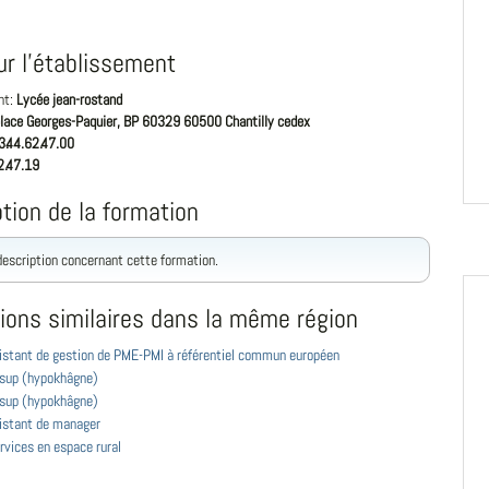
ur l'établissement
nt:
Lycée jean-rostand
place Georges-Paquier, BP 60329 60500 Chantilly cedex
3.44.62.47.00
2.47.19
tion de la formation
 description concernant cette formation.
ions similaires dans la même région
istant de gestion de PME-PMI à référentiel commun européen
 sup (hypokhâgne)
 sup (hypokhâgne)
istant de manager
rvices en espace rural