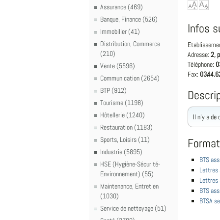
Assurance (469)
Banque, Finance (526)
Infos s
Immobilier (41)
Distribution, Commerce
Etablisseme
(210)
Adresse:
2, 
Téléphone:
0
Vente (5596)
Fax:
03.44.6
Communication (2654)
BTP (912)
Descrip
Tourisme (1198)
Hôtellerie (1240)
Il n'y a de
Restauration (1183)
Sports, Loisirs (11)
Format
Industrie (5895)
BTS ass
HSE (Hygiène-Sécurité-
Lettres
Environnement) (55)
Lettres
Maintenance, Entretien
BTS ass
(1030)
BTSA se
Service de nettoyage (51)