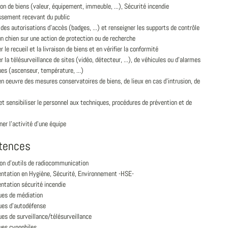
on de biens (valeur, équipement, immeuble, ...), Sécurité incendie
issement recevant du public
 des autorisations d'accès (badges, ...) et renseigner les supports de contrôle
un chien sur une action de protection ou de recherche
r le recueil et la livraison de biens et en vérifier la conformité
r la télésurveillance de sites (vidéo, détecteur, ...), de véhicules ou d'alarmes
es (ascenseur, température, ...)
n oeuvre des mesures conservatoires de biens, de lieux en cas d'intrusion, de
t sensibiliser le personnel aux techniques, procédures de prévention et de
er l'activité d'une équipe
tences
ion d'outils de radiocommunication
ntation en Hygiène, Sécurité, Environnement -HSE-
ntation sécurité incendie
ues de médiation
ues d'autodéfense
es de surveillance/télésurveillance
ues cynophiles