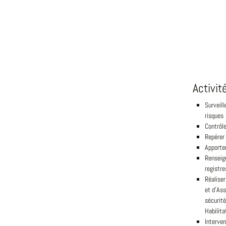
Activit
Surveill
risques
Contrôle
Repérer 
Apporter
Renseign
registre
Réaliser
et d'Ass
sécurité
Habilita
Interven