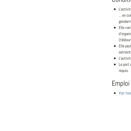
L'activi
... en c
gendarme
Elle var
d'organi
(télésurv
Elle peu
astreint
L'activi
Le port 
requis.
Emploi
Voir tou