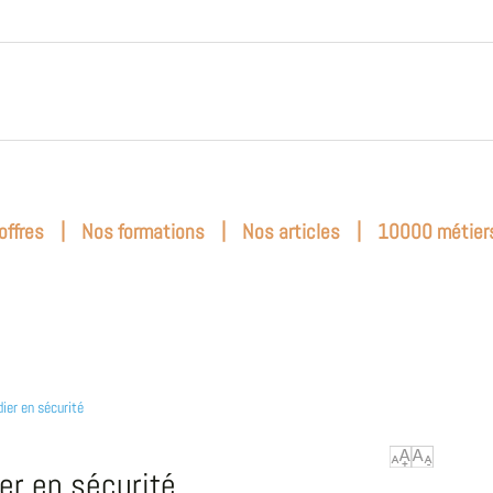
|
|
|
offres
Nos formations
Nos articles
10000 métier
ier en sécurité
er en sécurité