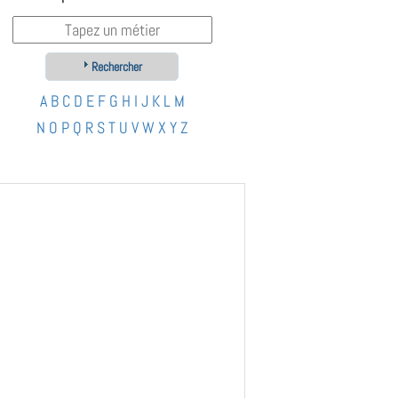
Rechercher
A
B
C
D
E
F
G
H
I
J
K
L
M
N
O
P
Q
R
S
T
U
V
W
X
Y
Z