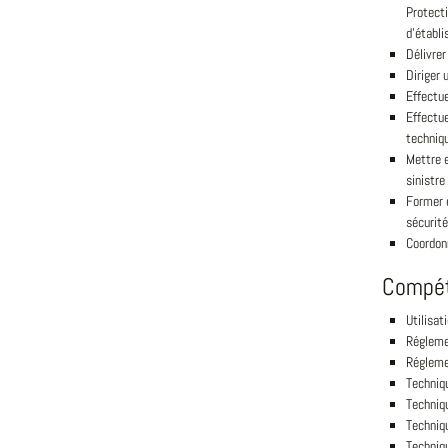
Protecti
d'établ
Délivrer
Diriger 
Effectue
Effectue
techniqu
Mettre e
sinistre
Former e
sécurité
Coordonn
Compé
Utilisat
Régleme
Régleme
Techniq
Techniq
Techniqu
Techniq