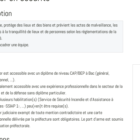
ption
le, protège des lieux et des biens et prévient les actes de malveillance, les
s à la tranquillité de lieux et de personnes selon les réglementations de la
é.
cadrer une équipe.
er est accessible avec un diplôme de niveau CAP/BEP à Bac (général,
nnel, ...).
galement accessible avec une expérience professionnelle dans le secteur de la
 et de la défense sans diplôme particulier.
lusieurs habilitation(s) (Service de Sécurité Incendie et d'Assistance à
s -SSIAP 1-, ...) peu(ven)t être requise(s).
r judiciaire exempt de toute mention contradictoire et une carte
onnelle délivrée par la préfecture sont obligatoires. Le port d'arme est soumis
sation préfectorale.
ions