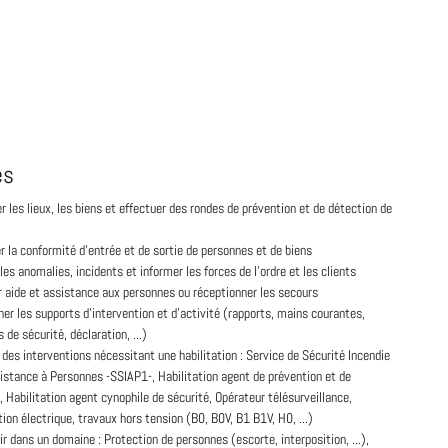
és
er les lieux, les biens et effectuer des rondes de prévention et de détection de
r la conformité d'entrée et de sortie de personnes et de biens
les anomalies, incidents et informer les forces de l'ordre et les clients
 aide et assistance aux personnes ou réceptionner les secours
er les supports d'intervention et d'activité (rapports, mains courantes,
s de sécurité, déclaration, ...)
 des interventions nécessitant une habilitation : Service de Sécurité Incendie
istance à Personnes -SSIAP1-, Habilitation agent de prévention et de
, Habilitation agent cynophile de sécurité, Opérateur télésurveillance,
tion électrique, travaux hors tension (B0, B0V, B1 B1V, H0, ...)
ir dans un domaine : Protection de personnes (escorte, interposition, ...),