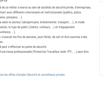
té de ce métier s'exerce au sein de sociétés de sécurité privée, d'entreprises,
ontact avec différents intervenants et institutionnels (publics, police,
rie, pompiers, ...).
ie selon le secteur (aéroportuaire, évènementiel, transport, ...), le mode
sation, le type de public (clients, visiteurs, ...) et d'équipement
eillance, ...).
t s'exercer les fins de semaine, jours fériés, de nuit et être soumise à des
es.
té peut s'effectuer en poste de sécurité.
d'une tenue professionnelle (Protection Travailleur Isolé -PTI-, ...) peut être
tes les offres d'emploi Sécurité et surveillance privées