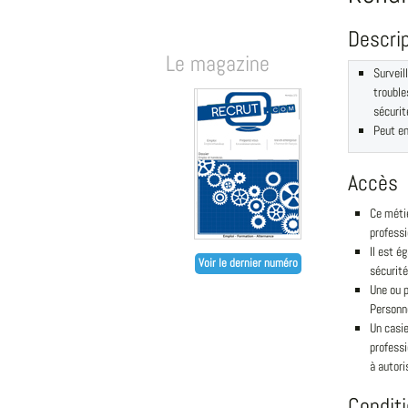
Descri
Le magazine
Surveil
trouble
sécurit
Peut en
Accès
Ce méti
professio
Il est é
Voir le dernier numéro
sécurité
Une ou p
Personne
Un casie
professi
à autori
Condit