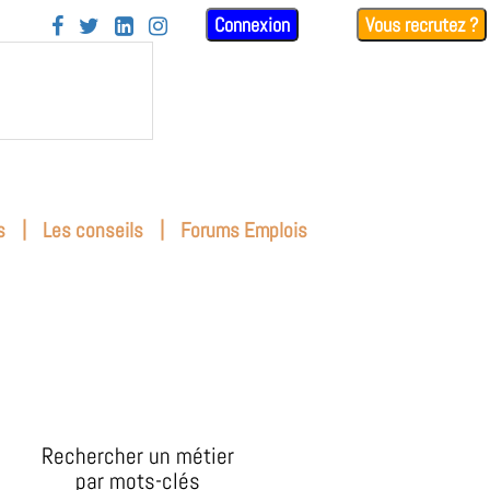
Connexion
Vous recrutez ?




|
|
s
Les conseils
Forums Emplois
Rechercher un métier
par mots-clés