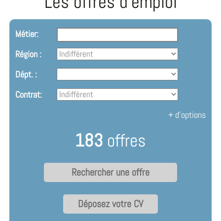
Les offres d'emploi
Métier:
Région :
Dépt. :
Contrat:
+ d'options
183
offres
Déposez votre CV