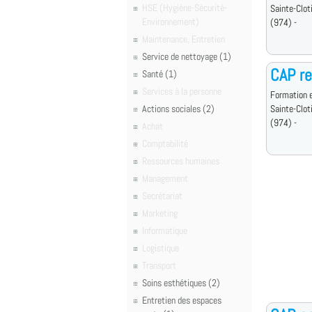
HSE (Hygiène-Sécurité-
Sainte-Clot
Environnement)
(974) -
Maintenance, Entretien
Service de nettoyage (1)
CAP re
Santé (1)
Services à la personne
Formation e
Actions sociales (2)
Sainte-Clot
(974) -
Achat
Comptabilité
Ressources humaines
Management
Secrétariat
Marketing
Informatique
Logistique
Transport
Soins esthétiques (2)
Entretien des espaces