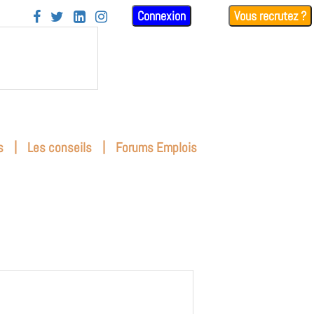
Connexion
Vous recrutez ?




|
|
s
Les conseils
Forums Emplois