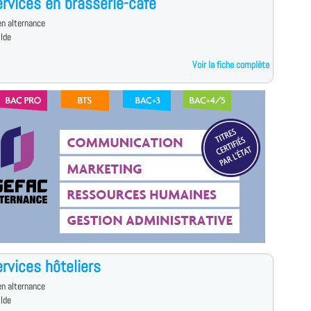
rvices en brasserie-café
n alternance
ilde
Voir la fiche complète
rvices hôteliers
n alternance
ilde