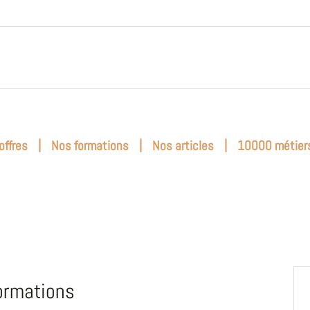
|
|
|
offres
Nos formations
Nos articles
10000 métier
ormations