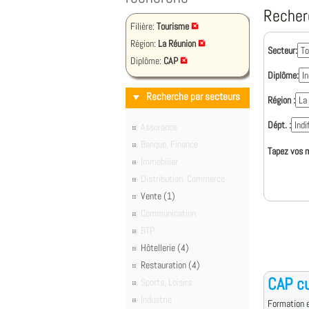
Recher
Filière:
Tourisme
Région:
La Réunion
Secteur:
Diplôme:
CAP
Diplôme:
Recherche par secteurs
Région :
Dépt. :
Assurance
Banque, Finance
Tapez vos m
Immobilier
Distribution, Commerce
Vente (1)
Communication
BTP
Hôtellerie (4)
Restauration (4)
CAP cu
Sports, Loisirs
Industrie
Formation e