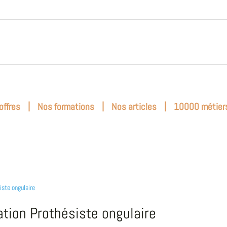
|
|
|
offres
Nos formations
Nos articles
10000 métier
iste ongulaire
tion Prothésiste ongulaire