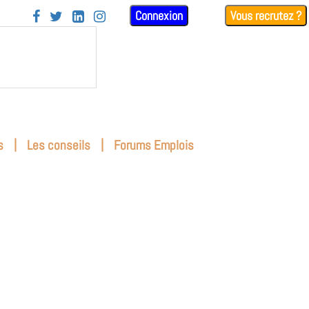
Connexion
Vous recrutez ?




|
|
s
Les conseils
Forums Emplois