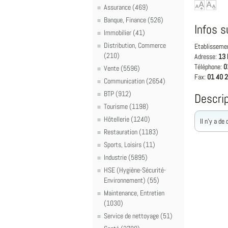
Assurance (469)
Banque, Finance (526)
Infos s
Immobilier (41)
Distribution, Commerce
Etablisseme
(210)
Adresse:
13 
Téléphone:
0
Vente (5596)
Fax:
01 40 2
Communication (2654)
BTP (912)
Descrip
Tourisme (1198)
Hôtellerie (1240)
Il n'y a de
Restauration (1183)
Sports, Loisirs (11)
Industrie (5895)
HSE (Hygiène-Sécurité-
Environnement) (55)
Maintenance, Entretien
(1030)
Service de nettoyage (51)