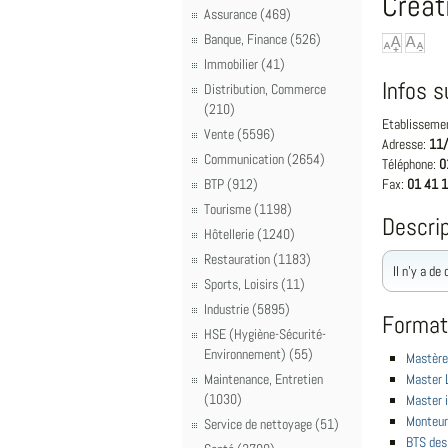
Créat
Assurance (469)
Banque, Finance (526)
Immobilier (41)
Infos s
Distribution, Commerce
(210)
Etablisseme
Vente (5596)
Adresse:
11/
Communication (2654)
Téléphone:
0
BTP (912)
Fax:
01 41 1
Tourisme (1198)
Descrip
Hôtellerie (1240)
Restauration (1183)
Il n'y a de
Sports, Loisirs (11)
Industrie (5895)
Format
HSE (Hygiène-Sécurité-
Environnement) (55)
Mastère
Maintenance, Entretien
Master 
(1030)
Master i
Monteur 
Service de nettoyage (51)
BTS des