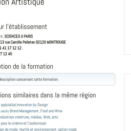
ion Artistique
ur l'établissement
nt:
SCIENCES U PARIS
13 rue Camille Pelletan 92120 MONTROUGE
1 41 17 12 12
7 12 45
tion de la formation
 description concernant cette formation.
ions similaires dans la même région
 spécialisé Innovation by Design
Luxury Brand Management, Food and Wine
ndustries créatives, médias, Web, arts
pour le cinéma et l'audiovisuel
ign de mode, textile et environnement, option mode