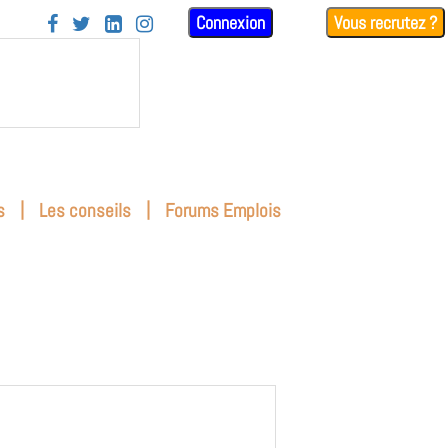
Connexion
Vous recrutez ?




|
|
s
Les conseils
Forums Emplois