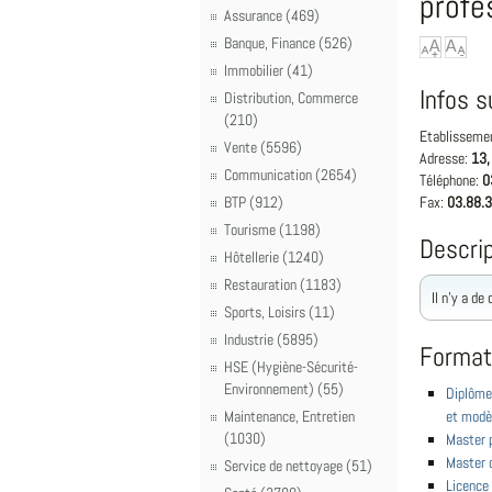
profe
Assurance (469)
Banque, Finance (526)
Immobilier (41)
Infos s
Distribution, Commerce
(210)
Etablisseme
Vente (5596)
Adresse:
13,
Communication (2654)
Téléphone:
0
BTP (912)
Fax:
03.88.3
Tourisme (1198)
Descrip
Hôtellerie (1240)
Restauration (1183)
Il n'y a de
Sports, Loisirs (11)
Industrie (5895)
Format
HSE (Hygiène-Sécurité-
Environnement) (55)
Diplôme 
Maintenance, Entretien
et modè
(1030)
Master p
Master d
Service de nettoyage (51)
Licence