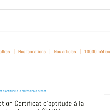
|
|
|
offres
Nos formations
Nos articles
10000 métier
at d'aptitude à la profession d'avocat ...
tion Certificat d'aptitude à la