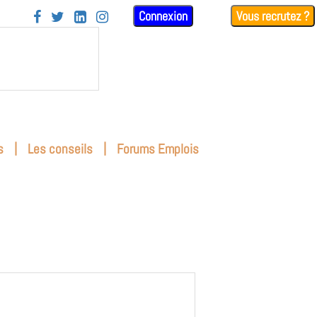
Connexion
Vous recrutez ?




|
|
s
Les conseils
Forums Emplois