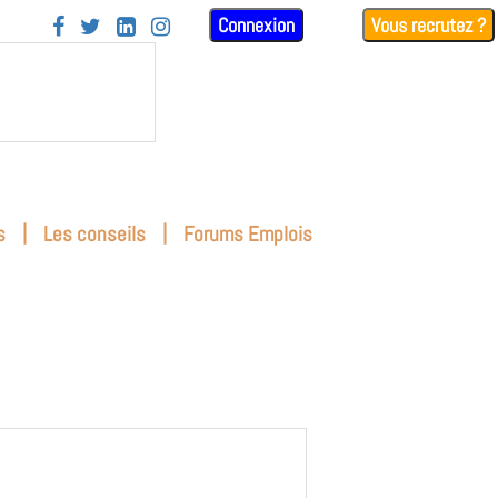
Connexion
Vous recrutez ?




|
|
s
Les conseils
Forums Emplois