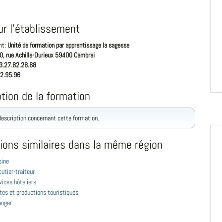
ur l'établissement
nt:
Unité de formation par apprentissage la sagesse
0, rue Achille-Durieux 59400 Cambrai
3.27.82.28.68
2.95.96
tion de la formation
 description concernant cette formation.
ions similaires dans la même région
sine
utier-traiteur
ices hôteliers
tes et productions touristiques
anger