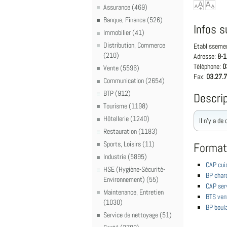
Assurance (469)
Banque, Finance (526)
Infos s
Immobilier (41)
Distribution, Commerce
Etablisseme
(210)
Adresse:
8-1
Téléphone:
0
Vente (5596)
Fax:
03.27.7
Communication (2654)
BTP (912)
Descrip
Tourisme (1198)
Hôtellerie (1240)
Il n'y a de
Restauration (1183)
Sports, Loisirs (11)
Format
Industrie (5895)
CAP cui
HSE (Hygiène-Sécurité-
BP charc
Environnement) (55)
CAP serv
Maintenance, Entretien
BTS ven
(1030)
BP boul
Service de nettoyage (51)