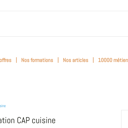
|
|
|
offres
Nos formations
Nos articles
10000 métier
sine
tion CAP cuisine