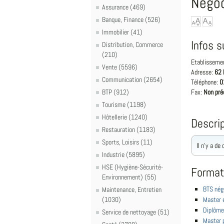
Négoc
Assurance (469)
Banque, Finance (526)
Immobilier (41)
Infos s
Distribution, Commerce
(210)
Etablisseme
Vente (5596)
Adresse:
62 
Communication (2654)
Téléphone:
0
BTP (912)
Fax:
Non pré
Tourisme (1198)
Hôtellerie (1240)
Descrip
Restauration (1183)
Sports, Loisirs (11)
Il n'y a de
Industrie (5895)
HSE (Hygiène-Sécurité-
Format
Environnement) (55)
BTS négo
Maintenance, Entretien
(1030)
Master 
Diplôme
Service de nettoyage (51)
Master p