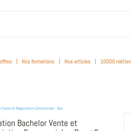
|
|
|
offres
Nos formations
Nos articles
10000 métier
r Vente et Négociation Commerciale - Bac...
tion Bachelor Vente et