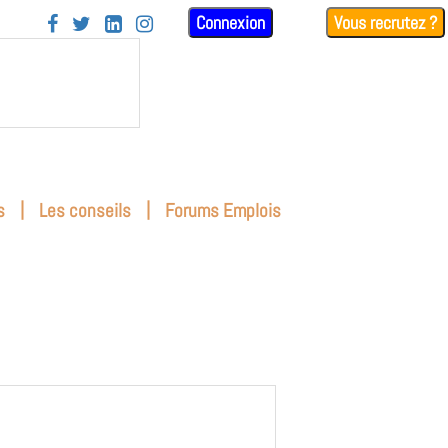
Connexion
Vous recrutez ?




|
|
s
Les conseils
Forums Emplois