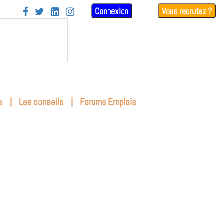
Connexion
Vous recrutez ?




|
|
s
Les conseils
Forums Emplois