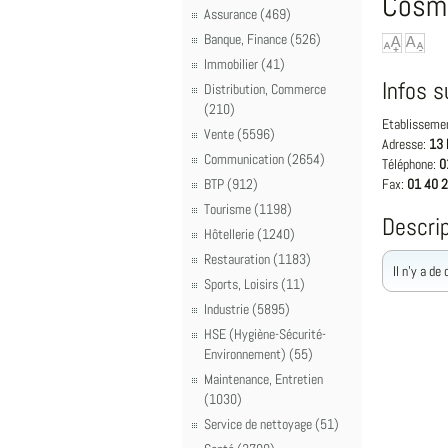
Cosm
Assurance (469)
Banque, Finance (526)
Immobilier (41)
Infos s
Distribution, Commerce
(210)
Etablisseme
Vente (5596)
Adresse:
13 
Communication (2654)
Téléphone:
0
BTP (912)
Fax:
01 40 2
Tourisme (1198)
Descrip
Hôtellerie (1240)
Restauration (1183)
Il n'y a de
Sports, Loisirs (11)
Industrie (5895)
HSE (Hygiène-Sécurité-
Environnement) (55)
Maintenance, Entretien
(1030)
Service de nettoyage (51)